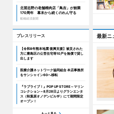
北習志野の老舗精肉店「鳥吉」が創業
170周年 幕末から続くのれん守る
船橋経済新聞
プレスリリース
最新ニ
【令和8年熊本地震 復興支援】被災された
方に豊島区の公営住宅等10戸を無償で貸し
出します
医療介護ネットワーク協同組合 本店事務所
をサンシャイン60へ移転
『ラブライブ！』POP UP STORE～マリン
コレクション～8月28日よりグランエンタ
ス（秋葉原オノデンビル1F）にて期間限定
オープン！
もっと見る