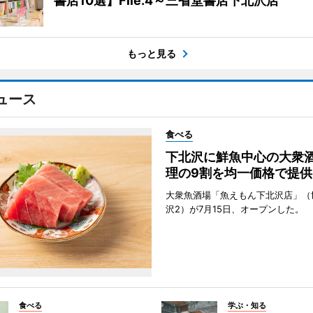
書店10選】File.4～三省堂書店下北沢店
もっと見る
ュース
食べる
下北沢に鮮魚中心の大衆
理の9割を均一価格で提供
大衆魚酒場「魚えもん下北沢店」（
沢2）が7月15日、オープンした。
食べる
学ぶ・知る