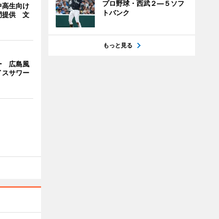
プロ野球・西武２―５ソフ
中高生向け
トバンク
間提供 文
もっと見る
ー 広島風
イスサワー