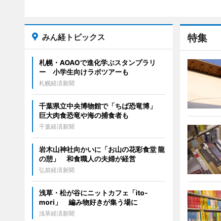
みん経トピックス
特集
札幌・AOAOで進化学ぶスタンプラリ
ー 小学生向けラボツアーも
札幌経済新聞
千葉県立中央博物館で「ちば恐竜博」
巨大肉食恐竜や海の捕食者も
千葉経済新聞
岩木山神社向かいに「お山の花彩食堂 龍
の憩」 和食職人の夫婦が経営
弘前経済新聞
浅草・松が谷にニットカフェ「ito-
mori」 編み物好きが集う場に
浅草経済新聞