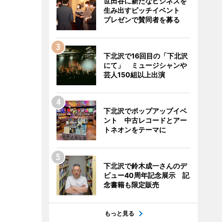
世田谷に新たなビジネスを
生み出すピッチイベント
プレゼンで賛同者を募る
下北沢で16回目の「下北沢
にて」 ミュージシャンや
芸人150組以上出演
下北沢でポップアップイベ
ント 中古レコードとアー
トネオンをテーマに
下北沢で鈴木成一さんのデ
ビュー40周年記念展示 記
念書籍も限定販売
もっと見る