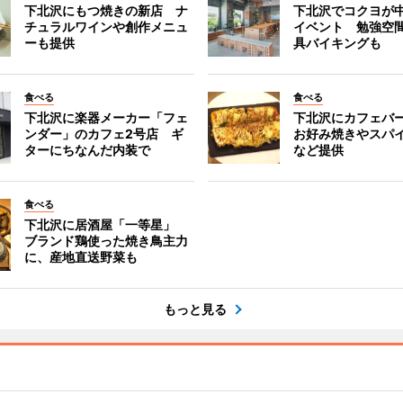
下北沢にもつ焼きの新店 ナ
下北沢でコクヨが
チュラルワインや創作メニュ
イベント 勉強空
ーも提供
具バイキングも
食べる
食べる
下北沢に楽器メーカー「フェ
下北沢にカフェバ
ンダー」のカフェ2号店 ギ
お好み焼きやスパ
ターにちなんだ内装で
など提供
食べる
下北沢に居酒屋「一等星」
ブランド鶏使った焼き鳥主力
に、産地直送野菜も
もっと見る