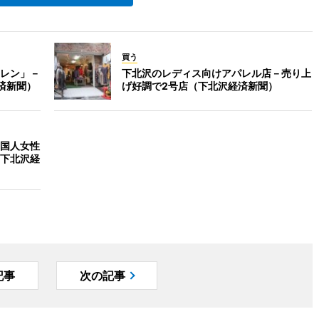
買う
レン」－
下北沢のレディス向けアパレル店－売り上
済新聞）
げ好調で2号店（下北沢経済新聞）
国人女性
下北沢経
記事
次の記事