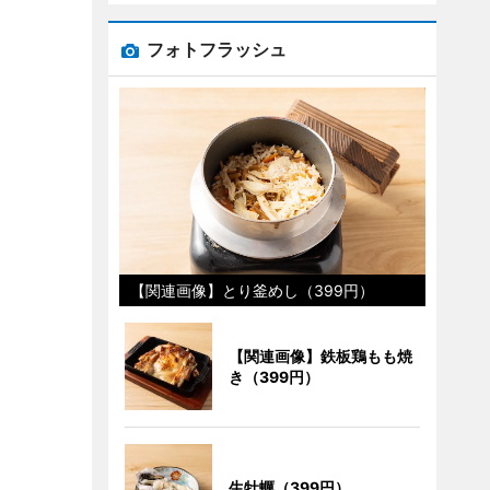
フォトフラッシュ
【関連画像】とり釜めし（399円）
【関連画像】鉄板鶏もも焼
き（399円）
生牡蠣（399円）