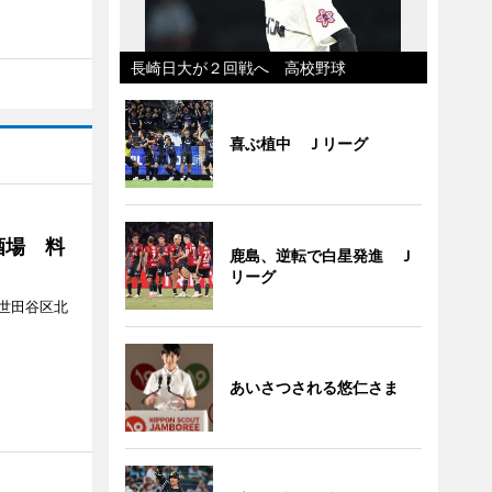
長崎日大が２回戦へ 高校野球
喜ぶ植中 Ｊリーグ
酒場 料
鹿島、逆転で白星発進 Ｊ
リーグ
世田谷区北
あいさつされる悠仁さま