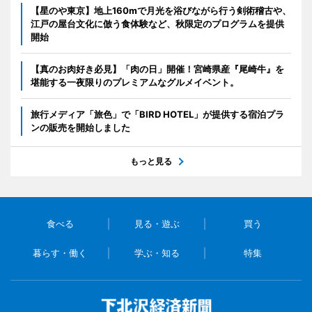
【星のや東京】地上160mで月光を浴びながら行う剣術稽古や、
江戸の屋台文化に倣う食体験など、秋限定のプログラムを提供
開始
【真のお肉好き必見】「肉の日」開催！宮崎県産『尾崎牛』を
堪能する一夜限りのプレミアムなグルメイベント。
旅行メディア「旅色」で「BIRD HOTEL」が提供する宿泊プラ
ンの販売を開始しました
もっと見る
食べる
見る・遊ぶ
買う
暮らす・働く
学ぶ・知る
特集