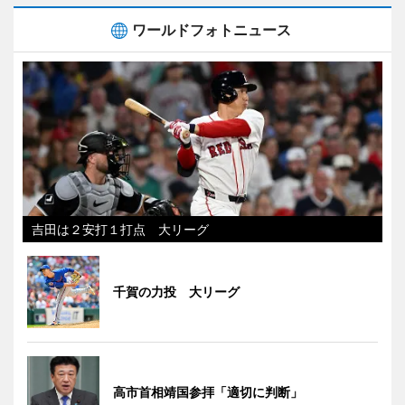
ワールドフォトニュース
吉田は２安打１打点 大リーグ
千賀の力投 大リーグ
高市首相靖国参拝「適切に判断」