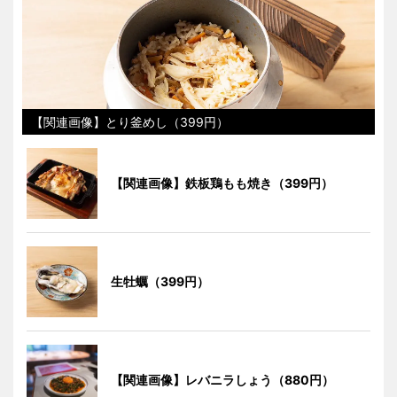
【関連画像】とり釜めし（399円）
【関連画像】鉄板鶏もも焼き（399円）
生牡蠣（399円）
【関連画像】レバニラしょう（880円）