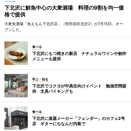
下北沢に鮮魚中心の大衆酒場 料理の9割を均一価
格で提供
大衆魚酒場「魚えもん下北沢店」（世田谷区北沢2）が7月15日、オー
プンした。
食べる
下北沢にもつ焼きの新店 ナチュラルワインや創作
メニューも提供
学ぶ・知る
下北沢でコクヨが中高生向けイベント 勉強空間提
供 文具バイキングも
食べる
下北沢に楽器メーカー「フェンダー」のカフェ2号
店 ギターにちなんだ内装で