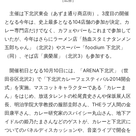
主催は下北沢東会（あずま通り商店街）。3度目の開催
となる今年は、史上最多となる104店舗の参加が決定。カ
レー専門店だけでなく、カフェやバーもこれまで参加して
いたが、今年はさらにラーメン店「熱血スタミナタンメン
五郎ちゃん」（北沢2）やスーパー「foodium 下北沢」
（同）、そば店「廣榮屋」（北沢3）も参加する。
開催初日となる10月10日には、「ARENA下北沢」（世
田谷区北沢2）で「下北沢カレーフェスティバル2014開会
式」を実施。マスコットキャラクターである「カレーま
ん」をはじめ、放送タレントの松尾貴史さんや保坂展人区
長、明治学院大学教授の服部圭郎さん、THEラブ人間の金
田康平さん、カレー研究家のスパイシー丸山さん、地下ア
イドルの姫乃たまさんなどのゲストが、カレーと下北沢に
ついてのパネルディスカッションや、音楽ライブで開会を