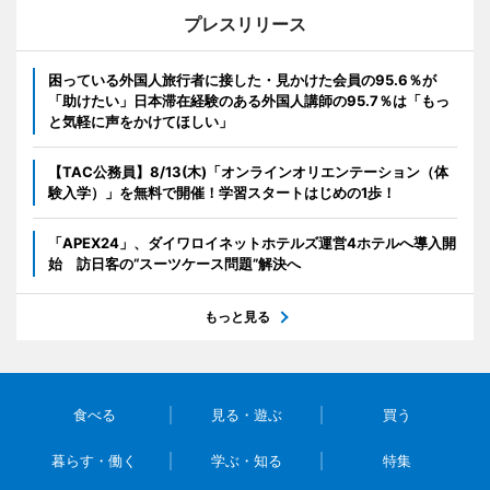
プレスリリース
困っている外国人旅行者に接した・見かけた会員の95.6％が
「助けたい」日本滞在経験のある外国人講師の95.7％は「もっ
と気軽に声をかけてほしい」
【TAC公務員】8/13(木)「オンラインオリエンテーション（体
験入学）」を無料で開催！学習スタートはじめの1歩！
「APEX24」、ダイワロイネットホテルズ運営4ホテルへ導入開
始 訪日客の“スーツケース問題”解決へ
もっと見る
食べる
見る・遊ぶ
買う
暮らす・働く
学ぶ・知る
特集