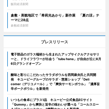
飯田経済新聞
倉敷・美観地区で「希莉光あかり」新作展 「夏の涼」テ
ーマに28点
倉敷経済新聞
プレスリリース
電子部品のガラス端材から生まれたアップサイクルアクセサリ
ーと、ドライフラワーが出会う「tubu hana」が自由が丘に8月
6日グランドオープン
酸味と彩りにこだわったサラダボウルを西岡麻央氏と共同開
発 キユーピーグループのサラダ・惣菜ショップ「Deli
comer（デリコメール）」で「爽快サーモンボウル」「濃厚旨
辛ポークボウル」を新発売
いつもの食卓にプラス1品 キユーピー公式食品ECサイト
「Qummy」から爽快と旨辛の味わいが選べる「コールスロー
＆ブロッコリースロー」2種類のセットを新発売