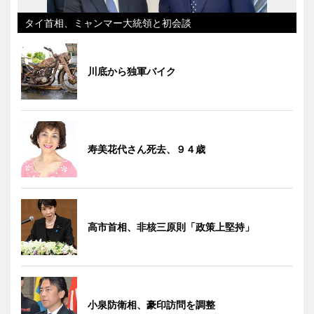
タイ首相、ミャンマー大統領と初会談
川底から独軍バイク
寿美花代さん死去、９４歳
高市首相、非核三原則「政策上堅持」
小泉防衛相、豪印訪問を調整