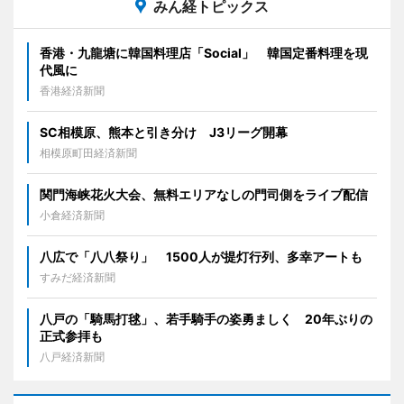
みん経トピックス
香港・九龍塘に韓国料理店「Social」 韓国定番料理を現
代風に
香港経済新聞
SC相模原、熊本と引き分け J3リーグ開幕
相模原町田経済新聞
関門海峡花火大会、無料エリアなしの門司側をライブ配信
小倉経済新聞
八広で「八八祭り」 1500人が提灯行列、多幸アートも
すみだ経済新聞
八戸の「騎馬打毬」、若手騎手の姿勇ましく 20年ぶりの
正式参拝も
八戸経済新聞