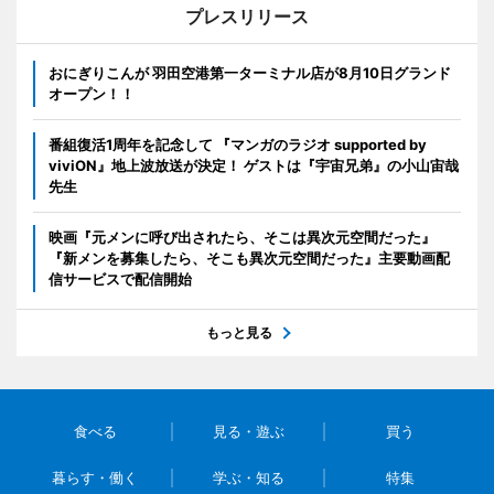
プレスリリース
おにぎりこんが 羽田空港第一ターミナル店が8月10日グランド
オープン！！
番組復活1周年を記念して 『マンガのラジオ supported by
viviON』地上波放送が決定！ ゲストは『宇宙兄弟』の小山宙哉
先生
映画『元メンに呼び出されたら、そこは異次元空間だった』
『新メンを募集したら、そこも異次元空間だった』主要動画配
信サービスで配信開始
もっと見る
食べる
見る・遊ぶ
買う
暮らす・働く
学ぶ・知る
特集