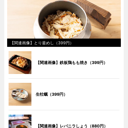
【関連画像】とり釜めし（399円）
【関連画像】鉄板鶏もも焼き（399円）
生牡蠣（399円）
【関連画像】レバニラしょう（880円）