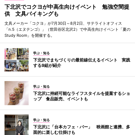
下北沢でコクヨが中高生向けイベント 勉強空間提
供 文具バイキングも
文具メーカー「コクヨ」が7月30日～8月2日、サテライトオフィス
「n.5（エヌテンゴ）」（世田谷区北沢2）で中高生向けイベント「夏の
Study Room」を開催する。
学ぶ・知る
下北沢でまちづくりの最前線伝えるイベント 実践
する9組が紹介
学ぶ・知る
下北沢に持続可能なライフスタイルを提案するショ
ップ 食品販売、イベントも
学ぶ・知る
下北沢に「台本カフェ・バー」 映画館と連携、多
面的に楽しむ仕掛けも