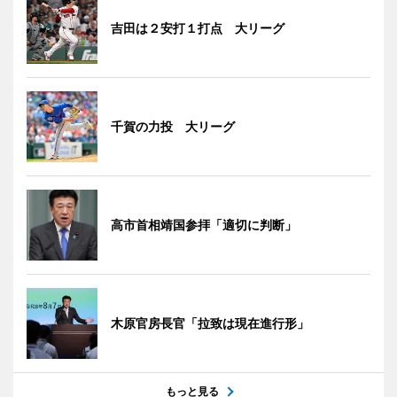
吉田は２安打１打点 大リーグ
千賀の力投 大リーグ
高市首相靖国参拝「適切に判断」
木原官房長官「拉致は現在進行形」
もっと見る