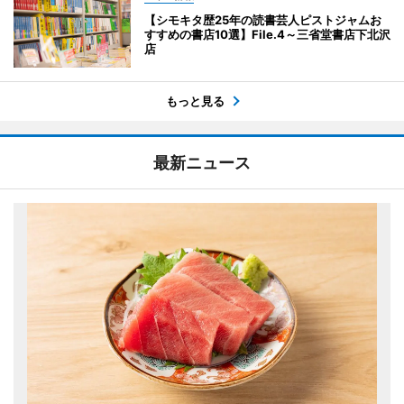
【シモキタ歴25年の読書芸人ピストジャムお
すすめの書店10選】File.4～三省堂書店下北沢
店
もっと見る
最新ニュース