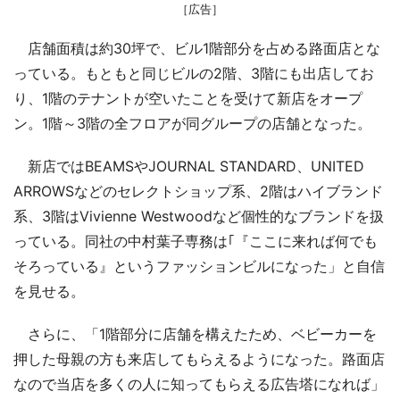
［広告］
店舗面積は約30坪で、ビル1階部分を占める路面店とな
っている。もともと同じビルの2階、3階にも出店してお
り、1階のテナントが空いたことを受けて新店をオープ
ン。1階～3階の全フロアが同グループの店舗となった。
新店ではBEAMSやJOURNAL STANDARD、UNITED
ARROWSなどのセレクトショップ系、2階はハイブランド
系、3階はVivienne Westwoodなど個性的なブランドを扱
っている。同社の中村葉子専務は｢『ここに来れば何でも
そろっている』というファッションビルになった」と自信
を見せる。
さらに、「1階部分に店舗を構えたため、ベビーカーを
押した母親の方も来店してもらえるようになった。路面店
なので当店を多くの人に知ってもらえる広告塔になれば」