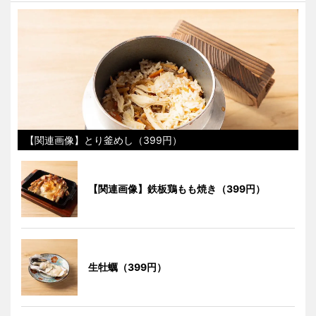
【関連画像】とり釜めし（399円）
【関連画像】鉄板鶏もも焼き（399円）
生牡蠣（399円）