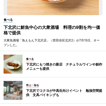
食べる
下北沢に鮮魚中心の大衆酒場 料理の9割を均一価
格で提供
大衆魚酒場「魚えもん下北沢店」（世田谷区北沢2）が7月15日、オー
プンした。
食べる
下北沢にもつ焼きの新店 ナチュラルワインや創作
メニューも提供
学ぶ・知る
下北沢でコクヨが中高生向けイベント 勉強空間提
供 文具バイキングも