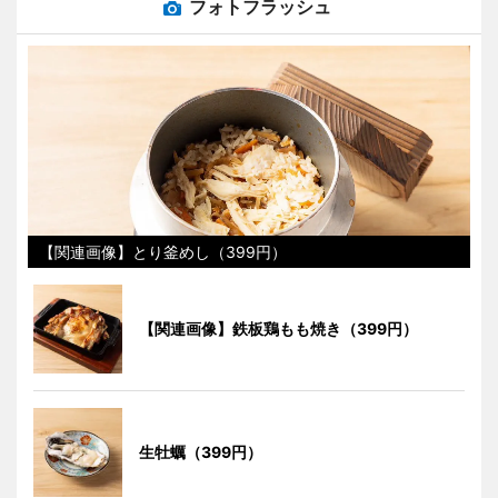
フォトフラッシュ
【関連画像】とり釜めし（399円）
【関連画像】鉄板鶏もも焼き（399円）
生牡蠣（399円）