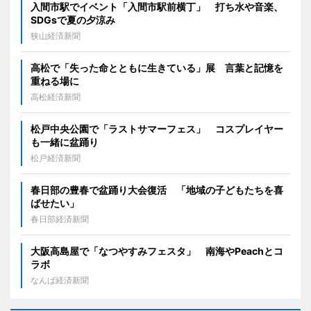
入間市駅でイベント「入間市駅前横丁」 打ち水や音楽、
SDGsで夏の夕涼み
狭山経済新聞
高松で「失った命とともに生きている」展 言葉と記憶を
重ねる場に
高松経済新聞
松戸中央公園で「ラストサマーフェス」 コスプレイヤー
も一緒に盆踊り
松戸経済新聞
春日部の豊春で盆踊り大会復活 「地域の子どもたちを喜
ばせたい」
春日部経済新聞
大阪高島屋で「なつやすみフェスタ」 南海やPeachとコ
ラボ
なんば経済新聞