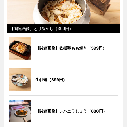
【関連画像】とり釜めし（399円）
【関連画像】鉄板鶏もも焼き（399円）
生牡蠣（399円）
【関連画像】レバニラしょう（880円）