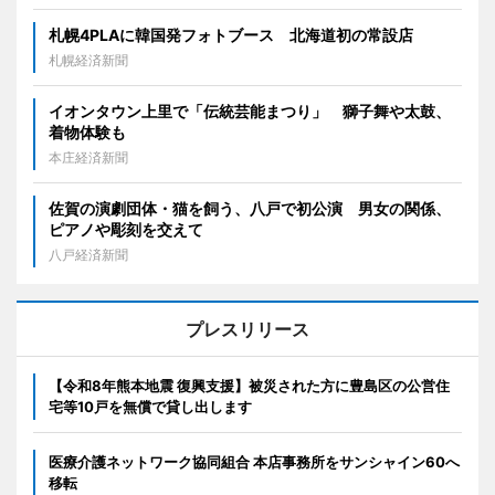
札幌4PLAに韓国発フォトブース 北海道初の常設店
札幌経済新聞
イオンタウン上里で「伝統芸能まつり」 獅子舞や太鼓、
着物体験も
本庄経済新聞
佐賀の演劇団体・猫を飼う、八戸で初公演 男女の関係、
ピアノや彫刻を交えて
八戸経済新聞
プレスリリース
【令和8年熊本地震 復興支援】被災された方に豊島区の公営住
宅等10戸を無償で貸し出します
医療介護ネットワーク協同組合 本店事務所をサンシャイン60へ
移転