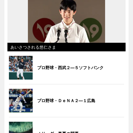
あいさつされる悠仁さま
プロ野球・西武２―５ソフトバンク
プロ野球・ＤｅＮＡ２―１広島