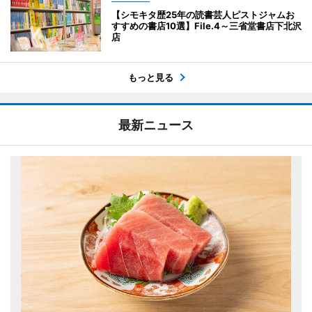
【シモキタ歴25年の読書芸人ピストジャムお
すすめの書店10選】File.4～三省堂書店下北沢
店
もっと見る
最新ニュース