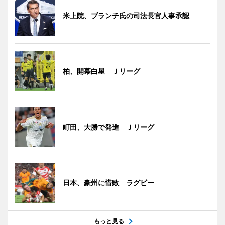
米上院、ブランチ氏の司法長官人事承認
柏、開幕白星 Ｊリーグ
町田、大勝で発進 Ｊリーグ
日本、豪州に惜敗 ラグビー
もっと見る