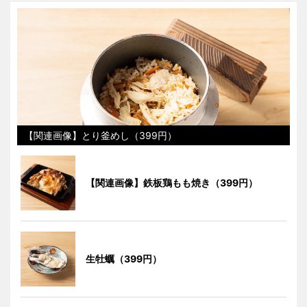
【関連画像】とり釜めし（399円）
【関連画像】鉄板鶏もも焼き（399円）
生牡蠣（399円）