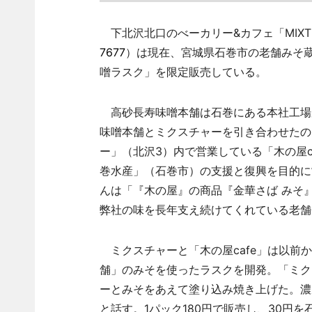
下北沢北口のべーカリー&カフェ「MIXT
7677
）は現在、宮城県石巻市の老舗みそ蔵
噌ラスク」を限定販売している。
高砂長寿味噌本舗は石巻にある本社工場
味噌本舗とミクスチャーを引き合わせたの
ー」（北沢3）内で営業している「木の屋c
巻水産」（石巻市）の支援と復興を目的に
んは「『木の屋』の商品『金華さば みそ
弊社の味を長年支え続けてくれている老
ミクスチャーと「木の屋cafe」は以前
舗」のみそを使ったラスクを開発。「ミク
ーとみそをあえて塗り込み焼き上げた。濃
と話す。1パック180円で販売し、30円