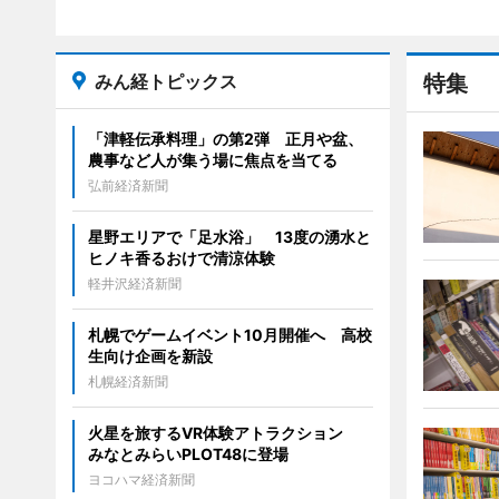
みん経トピックス
特集
「津軽伝承料理」の第2弾 正月や盆、
農事など人が集う場に焦点を当てる
弘前経済新聞
星野エリアで「足水浴」 13度の湧水と
ヒノキ香るおけで清涼体験
軽井沢経済新聞
札幌でゲームイベント10月開催へ 高校
生向け企画を新設
札幌経済新聞
火星を旅するVR体験アトラクション
みなとみらいPLOT48に登場
ヨコハマ経済新聞