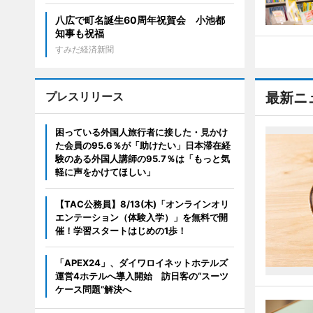
八広で町名誕生60周年祝賀会 小池都
知事も祝福
すみだ経済新聞
プレスリリース
最新ニ
困っている外国人旅行者に接した・見かけ
た会員の95.6％が「助けたい」日本滞在経
験のある外国人講師の95.7％は「もっと気
軽に声をかけてほしい」
【TAC公務員】8/13(木)「オンラインオリ
エンテーション（体験入学）」を無料で開
催！学習スタートはじめの1歩！
「APEX24」、ダイワロイネットホテルズ
運営4ホテルへ導入開始 訪日客の“スーツ
ケース問題”解決へ