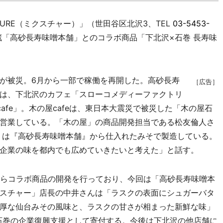
URE（ミクスチャー）」（世田谷区北沢3、TEL
03-5453-
「高砂長寿味噌本舗」とのコラボ商品「下北沢×石巻 長寿味
が被災。6月から一部で稼働を再開した。高砂長寿
［広告］
は、下北沢のカフェ「スローコメディーファクトリ
afe」。木の屋cafeは、東日本大震災で被災した「木の屋石
営業している。「木の屋」の商品開発担当である松友倫人さ
』は『高砂長寿味噌本舗』から仕入れたみそで製造している。
舗企業の味を都内でも広めていきたいと考えた」と話す。
からコラボ商品の開発を行っており、今回は「高砂長寿味噌本
スチャー」店長の中井さんは「ラスクの表面にシュガーバタ
厚な仙台みその風味と、ラスクの甘さが相まった新鮮な味」
を石巻の企業復興支援として寄付する。今後は下北沢の他店舗に