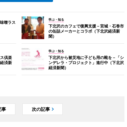
学ぶ・知る
寿味噌ラス
下北沢のカフェで復興支援－宮城・石巻市
の缶詰メーカーとコラボ（下北沢経済新
聞）
学ぶ・知る
ス倶楽
下北沢から被災地に子ども用の靴を－「シ
経済新
ンデレラ・プロジェクト」進行中（下北沢
経済新聞）
記事
次の記事