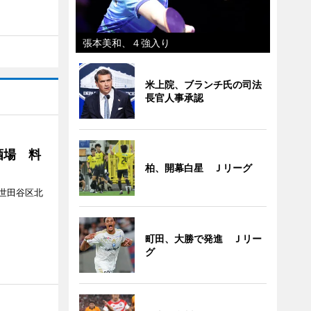
張本美和、４強入り
米上院、ブランチ氏の司法
長官人事承認
酒場 料
柏、開幕白星 Ｊリーグ
世田谷区北
町田、大勝で発進 Ｊリー
グ