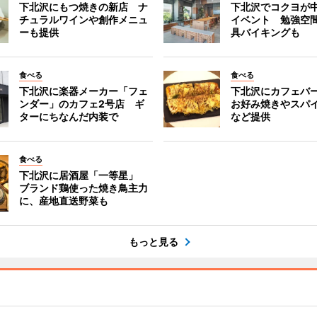
下北沢にもつ焼きの新店 ナ
下北沢でコクヨが
チュラルワインや創作メニュ
イベント 勉強空
ーも提供
具バイキングも
食べる
食べる
下北沢に楽器メーカー「フェ
下北沢にカフェバ
ンダー」のカフェ2号店 ギ
お好み焼きやスパ
ターにちなんだ内装で
など提供
食べる
下北沢に居酒屋「一等星」
ブランド鶏使った焼き鳥主力
に、産地直送野菜も
もっと見る