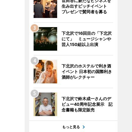
世田谷に新たなビジネスを
生み出すピッチイベント
プレゼンで賛同者を募る
下北沢で16回目の「下北沢
にて」 ミュージシャンや
芸人150組以上出演
下北沢のホステルで利き酒
イベント 日本初の国際利き
酒師がレクチャー
下北沢で鈴木成一さんのデ
ビュー40周年記念展示 記
念書籍も限定販売
もっと見る