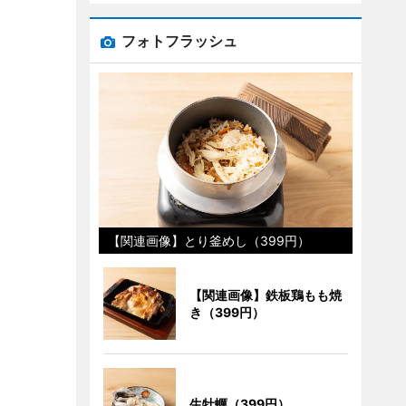
フォトフラッシュ
【関連画像】とり釜めし（399円）
【関連画像】鉄板鶏もも焼
き（399円）
生牡蠣（399円）