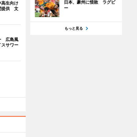
日本、豪州に惜敗 ラグビ
中高生向け
ー
間提供 文
もっと見る
ー 広島風
イスサワー