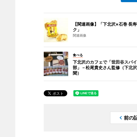
【関連画像】「下北沢×石巻 長
ク」
関連画像
食べる
下北沢のカフェで「世田谷スパイ
部」－松尾貴史さん監修（下北沢
聞）
前の