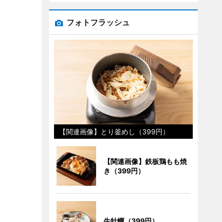
フォトフラッシュ
【関連画像】とり釜めし（399円）
【関連画像】鉄板鶏もも焼
き（399円）
生牡蠣（399円）