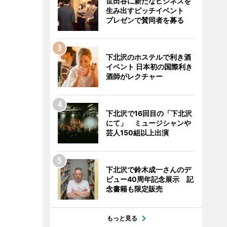
世田谷に新たなビジネスを
生み出すピッチイベント
プレゼンで賛同者を募る
下北沢のホステルで利き酒
イベント 日本初の国際利き
酒師がレクチャー
下北沢で16回目の「下北沢
にて」 ミュージシャンや
芸人150組以上出演
下北沢で鈴木成一さんのデ
ビュー40周年記念展示 記
念書籍も限定販売
もっと見る