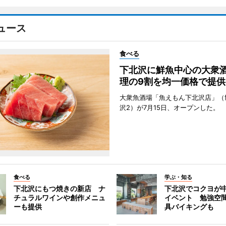
ュース
食べる
下北沢に鮮魚中心の大衆
理の9割を均一価格で提供
大衆魚酒場「魚えもん下北沢店」（
沢2）が7月15日、オープンした。
食べる
学ぶ・知る
下北沢にもつ焼きの新店 ナ
下北沢でコクヨが
チュラルワインや創作メニュ
イベント 勉強空
ーも提供
具バイキングも