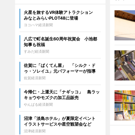
火星を旅するVR体験アトラクション
みなとみらいPLOT48に登場
ヨコハマ経済新聞
八広で町名誕生60周年祝賀会 小池都
知事も祝福
すみだ経済新聞
佐賀に「ばくてん屋」 「シルク・ド
ゥ・ソレイユ」元パフォーマーが指導
佐賀経済新聞
今帰仁・上運天に「ナギッコ」 島ラッ
キョウやモズクの加工品販売
やんばる経済新聞
沼津「淡島ホテル」が夏限定イベント
イラストサービスや星空観望会など
沼津経済新聞