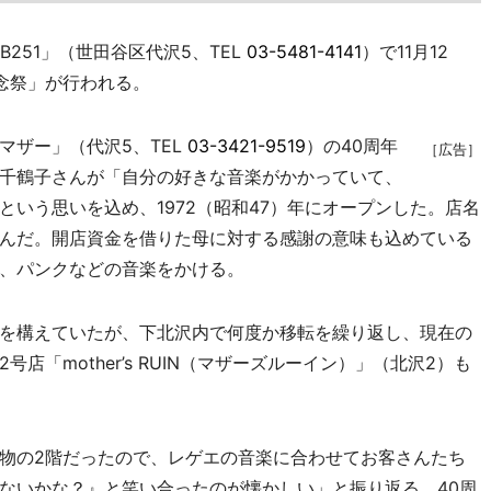
251」（世田谷区代沢5、TEL
03-5481-4141
）で11月12
記念祭」が行われる。
ザー」（代沢5、TEL
03-3421-9519
）の40周年
［広告］
千鶴子さんが「自分の好きな音楽がかかっていて、
いう思いを込め、1972（昭和47）年にオープンした。店名
んだ。開店資金を借りた母に対する感謝の意味も込めている
、パンクなどの音楽をかける。
を構えていたが、下北沢内で何度か移転を繰り返し、現在の
「mother’s RUIN（マザーズルーイン）」（北沢2）も
物の2階だったので、レゲエの音楽に合わせてお客さんたち
ないかな？』と笑い合ったのが懐かしい」と振り返る。40周