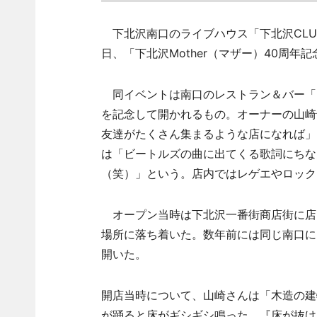
下北沢南口のライブハウス「下北沢CLUB
日、「下北沢Mother（マザー）40周年
同イベントは南口のレストラン＆バー「マ
を記念して開かれるもの。オーナーの山崎
友達がたくさん集まるような店になれば」と
は「ビートルズの曲に出てくる歌詞にちな
（笑）」という。店内ではレゲエやロック
オープン当時は下北沢一番街商店街に店
場所に落ち着いた。数年前には同じ南口に2号店
開いた。
開店当時について、山崎さんは「木造の建
が踊ると床がギシギシ鳴った。『床が抜け