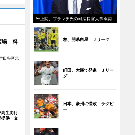
米上院、ブランチ氏の司法長官人事承認
柏、開幕白星 Ｊリーグ
酒場 料
世田谷区北
町田、大勝で発進 Ｊリー
グ
日本、豪州に惜敗 ラグビ
ー
中高生向け
間提供 文