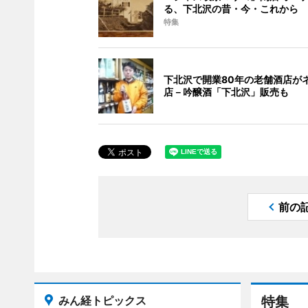
る、下北沢の昔・今・これから
特集
下北沢で開業80年の老舗酒店が
店－吟醸酒「下北沢」販売も
前の
みん経トピックス
特集