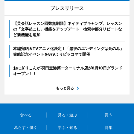
プレスリリース
【英会話レッスン回数無制限】ネイティブキャンプ、レッスン
の「文字起こし」機能をアップデート 検索や部分リピートな
ど新機能を追加
本編完結＆TVアニメ化決定！「悪役のエンディングは死のみ」
完結記念イベントを8/9よりピッコマで開催
おにぎりこんが 羽田空港第一ターミナル店が8月10日グランド
オープン！！
もっと見る
食べる
見る・遊ぶ
買う
暮らす・働く
学ぶ・知る
特集