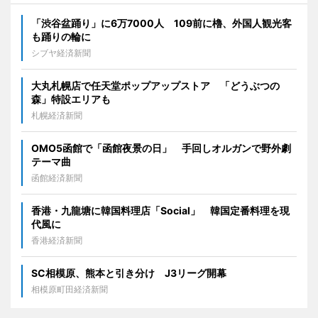
「渋谷盆踊り」に6万7000人 109前に櫓、外国人観光客
も踊りの輪に
シブヤ経済新聞
大丸札幌店で任天堂ポップアップストア 「どうぶつの
森」特設エリアも
札幌経済新聞
OMO5函館で「函館夜景の日」 手回しオルガンで野外劇
テーマ曲
函館経済新聞
香港・九龍塘に韓国料理店「Social」 韓国定番料理を現
代風に
香港経済新聞
SC相模原、熊本と引き分け J3リーグ開幕
相模原町田経済新聞