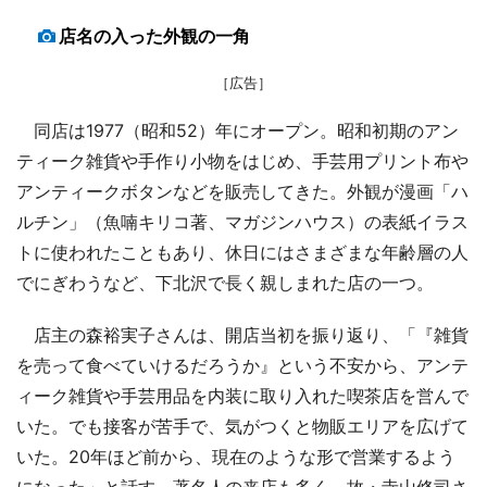
店名の入った外観の一角
［広告］
同店は1977（昭和52）年にオープン。昭和初期のアン
ティーク雑貨や手作り小物をはじめ、手芸用プリント布や
アンティークボタンなどを販売してきた。外観が漫画「ハ
ルチン」（魚喃キリコ著、マガジンハウス）の表紙イラス
トに使われたこともあり、休日にはさまざまな年齢層の人
でにぎわうなど、下北沢で長く親しまれた店の一つ。
店主の森裕実子さんは、開店当初を振り返り、「『雑貨
を売って食べていけるだろうか』という不安から、アンテ
ィーク雑貨や手芸用品を内装に取り入れた喫茶店を営んで
いた。でも接客が苦手で、気がつくと物販エリアを広げて
いた。20年ほど前から、現在のような形で営業するよう
になった」と話す。著名人の来店も多く、故・寺山修司さ