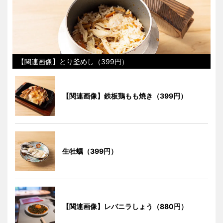
【関連画像】とり釜めし（399円）
【関連画像】鉄板鶏もも焼き（399円）
生牡蠣（399円）
【関連画像】レバニラしょう（880円）