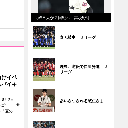
長崎日大が２回戦へ 高校野球
喜ぶ植中 Ｊリーグ
鹿島、逆転で白星発進 Ｊ
リーグ
向けイベ
具バイキ
～8月2日、
あいさつされる悠仁さま
ンゴ）」（世
ト「夏の