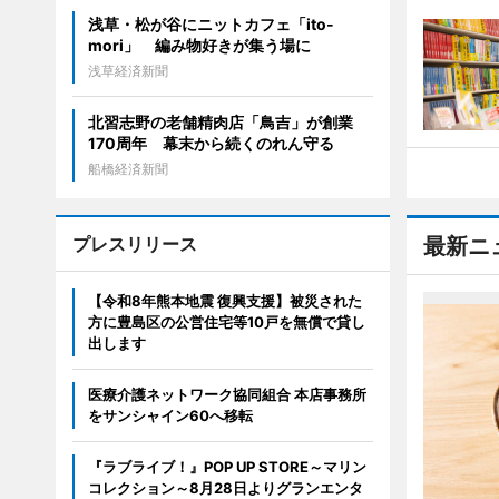
浅草・松が谷にニットカフェ「ito-
mori」 編み物好きが集う場に
浅草経済新聞
北習志野の老舗精肉店「鳥吉」が創業
170周年 幕末から続くのれん守る
船橋経済新聞
プレスリリース
最新ニ
【令和8年熊本地震 復興支援】被災された
方に豊島区の公営住宅等10戸を無償で貸し
出します
医療介護ネットワーク協同組合 本店事務所
をサンシャイン60へ移転
『ラブライブ！』POP UP STORE～マリン
コレクション～8月28日よりグランエンタ