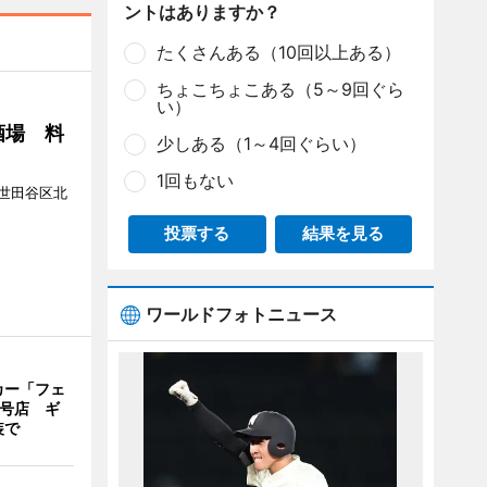
ントはありますか？
たくさんある（10回以上ある）
ちょこちょこある（5～9回ぐら
い）
酒場 料
少しある（1～4回ぐらい）
1回もない
世田谷区北
投票する
結果を見る
ワールドフォトニュース
カー「フェ
2号店 ギ
装で