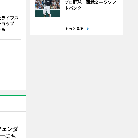
プロ野球・西武２―５ソフ
トバンク
なライフス
ショップ
もっと見る
トも
フェンダ
ーにち