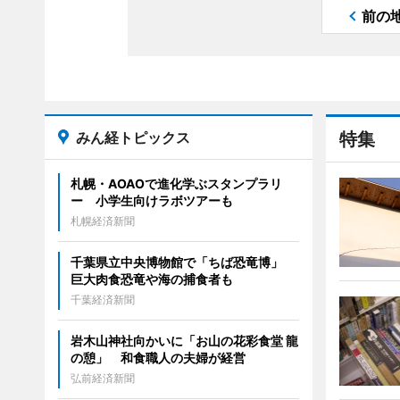
前の
みん経トピックス
特集
札幌・AOAOで進化学ぶスタンプラリ
ー 小学生向けラボツアーも
札幌経済新聞
千葉県立中央博物館で「ちば恐竜博」
巨大肉食恐竜や海の捕食者も
千葉経済新聞
岩木山神社向かいに「お山の花彩食堂 龍
の憩」 和食職人の夫婦が経営
弘前経済新聞