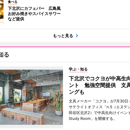
食べる
下北沢にカフェバー 広島風
お好み焼きやスパイスサワー
など提供
もっと見る
知る
学ぶ・知る
下北沢でコクヨが中高生
ント 勉強空間提供 文
ングも
文具メーカー「コクヨ」が7月30日
サテライトオフィス「n.5（エヌテ
田谷区北沢2）で中高生向けイベン
Study Room」を開催する。