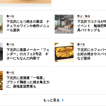
食べる
学ぶ・知る
下北沢にもつ焼きの新店 ナ
下北沢でコクヨが
チュラルワインや創作メニュ
イベント 勉強空
ーも提供
具バイキングも
食べる
食べる
下北沢に楽器メーカー「フェ
下北沢にカフェバ
ンダー」のカフェ2号店 ギ
お好み焼きやスパ
ターにちなんだ内装で
など提供
食べる
下北沢に居酒屋「一等星」
ブランド鶏使った焼き鳥主力
に、産地直送野菜も
もっと見る