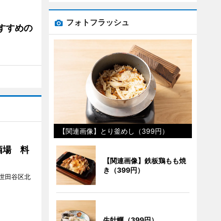
フォトフラッシュ
すすめの
【関連画像】とり釜めし（399円）
酒場 料
【関連画像】鉄板鶏もも焼
き（399円）
世田谷区北
生牡蠣（399円）