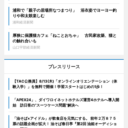
浦和で「親子の居場所なつまつり」 浴衣姿でヨーヨー釣
りや和太鼓楽しむ
浦和経済新聞
厚狭に保護猫カフェ「ねことおちゃ」 古民家改築、猫と
の触れ合いも
山口宇部経済新聞
プレスリリース
【TAC公務員】8/13(木)「オンラインオリエンテーション（体
験入学）」を無料で開催！学習スタートはじめの1歩！
「APEX24」、ダイワロイネットホテルズ運営4ホテルへ導入開
始 訪日客の“スーツケース問題”解決へ
「油そば×アイドル」が飲食店を元気にする。 前年２万８７５
票の話題企画が拡大！ 油そば春日亭『第2回 油姫オーディショ