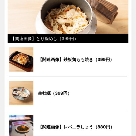
【関連画像】とり釜めし（399円）
【関連画像】鉄板鶏もも焼き（399円）
生牡蠣（399円）
【関連画像】レバニラしょう（880円）