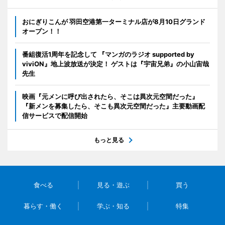
おにぎりこんが 羽田空港第一ターミナル店が8月10日グランド
オープン！！
番組復活1周年を記念して 『マンガのラジオ supported by
viviON』地上波放送が決定！ ゲストは『宇宙兄弟』の小山宙哉
先生
映画『元メンに呼び出されたら、そこは異次元空間だった』
『新メンを募集したら、そこも異次元空間だった』主要動画配
信サービスで配信開始
もっと見る
食べる
見る・遊ぶ
買う
暮らす・働く
学ぶ・知る
特集