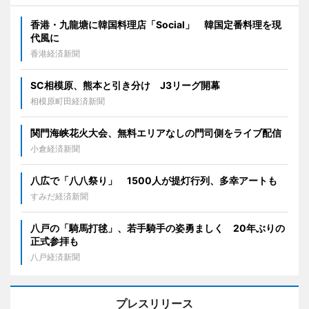
香港・九龍塘に韓国料理店「Social」 韓国定番料理を現
代風に
香港経済新聞
SC相模原、熊本と引き分け J3リーグ開幕
相模原町田経済新聞
関門海峡花火大会、無料エリアなしの門司側をライブ配信
小倉経済新聞
八広で「八八祭り」 1500人が提灯行列、多幸アートも
すみだ経済新聞
八戸の「騎馬打毬」、若手騎手の姿勇ましく 20年ぶりの
正式参拝も
八戸経済新聞
プレスリリース