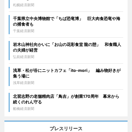
札幌経済新聞
千葉県立中央博物館で「ちば恐竜博」 巨大肉食恐竜や海
の捕食者も
千葉経済新聞
岩木山神社向かいに「お山の花彩食堂 龍の憩」 和食職人
の夫婦が経営
弘前経済新聞
浅草・松が谷にニットカフェ「ito-mori」 編み物好きが
集う場に
浅草経済新聞
北習志野の老舗精肉店「鳥吉」が創業170周年 幕末から
続くのれん守る
船橋経済新聞
プレスリリース