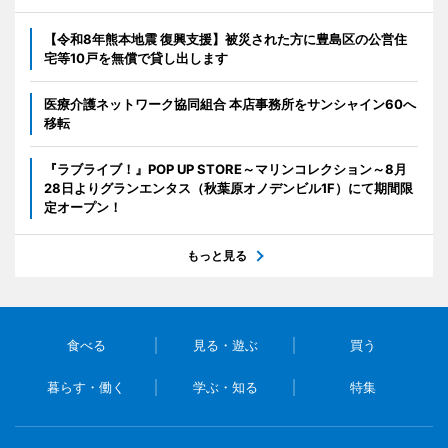
【令和8年熊本地震 復興支援】被災された方に豊島区の公営住
宅等10戸を無償で貸し出します
医療介護ネットワーク協同組合 本店事務所をサンシャイン60へ
移転
『ラブライブ！』POP UP STORE～マリンコレクション～8月
28日よりグランエンタス（秋葉原オノデンビル1F）にて期間限
定オープン！
もっと見る
食べる
見る・遊ぶ
買う
暮らす・働く
学ぶ・知る
特集