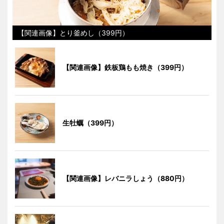
【関連画像】とり釜めし（399円）
【関連画像】鉄板鶏もも焼き（399円）
生牡蠣（399円）
【関連画像】レバニラしょう（880円）