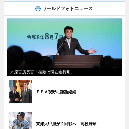
ワールドフォトニュース
木原官房長官「拉致は現在進行形」
ＥＰＡ視野に議論継続
東海大甲府が２回戦へ 高校野球