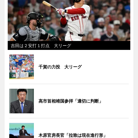
吉田は２安打１打点 大リーグ
千賀の力投 大リーグ
高市首相靖国参拝「適切に判断」
木原官房長官「拉致は現在進行形」