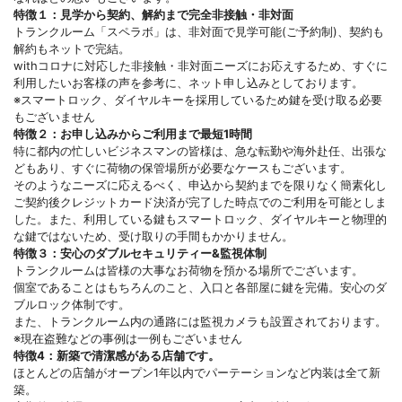
特徴１：見学から契約、解約まで完全非接触・非対面
トランクルーム「スペラボ」は、非対面で見学可能(ご予約制)、契約も
解約もネットで完結。
withコロナに対応した非接触・非対面ニーズにお応えするため、すぐに
利用したいお客様の声を参考に、ネット申し込みとしております。
※スマートロック、ダイヤルキーを採用しているため鍵を受け取る必要
もございません
特徴２：お申し込みからご利用まで最短1時間
特に都内の忙しいビジネスマンの皆様は、急な転勤や海外赴任、出張な
どもあり、すぐに荷物の保管場所が必要なケースもございます。
そのようなニーズに応えるべく、申込から契約までを限りなく簡素化し
ご契約後クレジットカード決済が完了した時点でのご利用を可能としま
した。また、利用している鍵もスマートロック、ダイヤルキーと物理的
な鍵ではないため、受け取りの手間もかかりません。
特徴３：安心のダブルセキュリティー&監視体制
トランクルームは皆様の大事なお荷物を預かる場所でございます。
個室であることはもちろんのこと、入口と各部屋に鍵を完備。安心のダ
ブルロック体制です。
また、トランクルーム内の通路には監視カメラも設置されております。
※現在盗難などの事例は一例もございません
特徴4：新築で清潔感がある店舗です。
ほとんどの店舗がオープン1年以内でパーテーションなど内装は全て新
築。