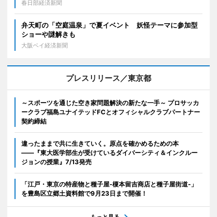
春日部経済新聞
弁天町の「空庭温泉」で夏イベント 妖怪テーマに参加型
ショーや謎解きも
大阪ベイ経済新聞
プレスリリース／東京都
～スポーツを通じた空き家問題解決の新たな一手～ プロサッカ
ークラブ福島ユナイテッドFCとオフィシャルクラブパートナー
契約締結
違ったままで共に生きていく。原点を確かめるための本
――『東大医学部生が受けているダイバーシティ＆インクルー
ジョンの授業』7/13発売
「江戸・東京の特産物と種子屋-榎本留吉商店と種子屋街道-」
を豊島区立郷土資料館で9月23日まで開催！
もっと見る