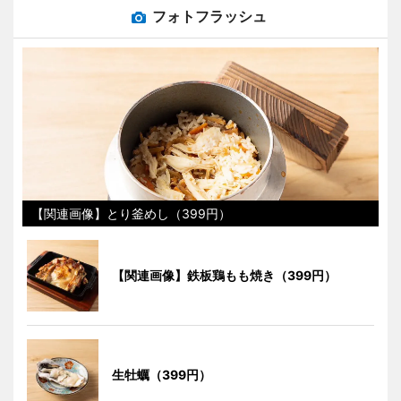
フォトフラッシュ
【関連画像】とり釜めし（399円）
【関連画像】鉄板鶏もも焼き（399円）
生牡蠣（399円）