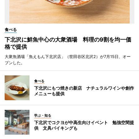
食べる
下北沢に鮮魚中心の大衆酒場 料理の9割を均一価
格で提供
大衆魚酒場「魚えもん下北沢店」（世田谷区北沢2）が7月15日、オー
プンした。
食べる
下北沢にもつ焼きの新店 ナチュラルワインや創作
メニューも提供
学ぶ・知る
下北沢でコクヨが中高生向けイベント 勉強空間提
供 文具バイキングも