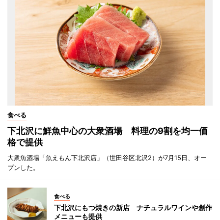
食べる
下北沢に鮮魚中心の大衆酒場 料理の9割を均一価
格で提供
大衆魚酒場「魚えもん下北沢店」（世田谷区北沢2）が7月15日、オー
プンした。
食べる
下北沢にもつ焼きの新店 ナチュラルワインや創作
メニューも提供