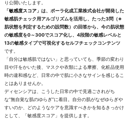
り公開いたします。
「
敏感度スコア
」は、ポーラ化成工業株式会社が開発した
敏感肌チェック用アルゴリズムを活用し、たった3問（※
肌状態を判定するための設問数）の回答から、今の肌状態
の敏感度を0～300でスコア化し、4段階の敏感レベルと
13の敏感タイプで可視化するセルフチェックコンテンツ
です。
「自分は敏感肌ではない」と思っていても、季節の変わり
目や汗をかいた後、マスクや衣類による摩擦、化粧品使用
時の違和感など、日常の中で肌に小さなサインを感じるこ
とはありませんか。
ディセンシアは、こうした日常の中で見過ごされがち
な“無自覚な肌のゆらぎ”に着目。自分の肌がなぜゆらぎや
すいのか、どのようなケアを意識すべきかを知るきっかけ
として、「敏感度スコア」を提供します。