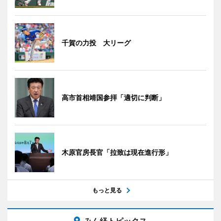
千賀の力投 大リーグ
高市首相靖国参拝「適切に判断」
木原官房長官「拉致は現在進行形」
もっと見る
みん経トピックス