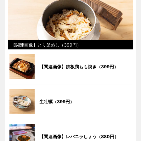
【関連画像】とり釜めし（399円）
【関連画像】鉄板鶏もも焼き（399円）
生牡蠣（399円）
【関連画像】レバニラしょう（880円）