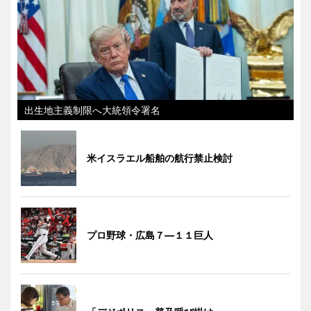
出生地主義制限へ大統領令署名
米イスラエル船舶の航行禁止検討
プロ野球・広島７―１１巨人