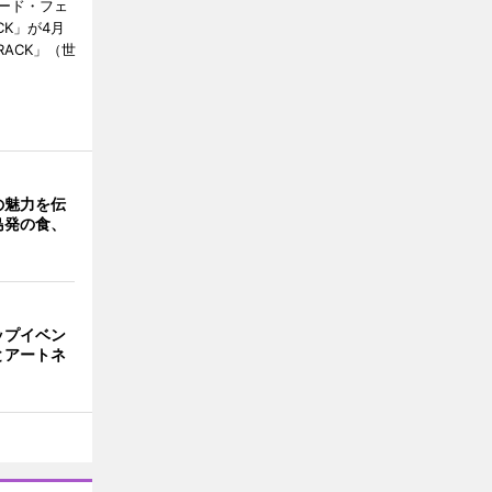
ード・フェ
RACK」が4月
RACK」（世
の魅力を伝
島発の食、
ップイベン
とアートネ