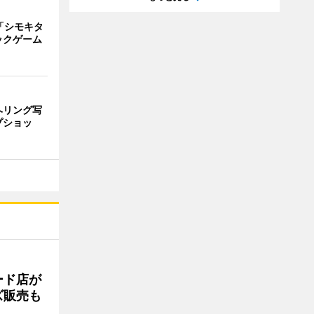
「シモキタ
ックゲーム
ヘリング写
プショッ
ード店が
ズ販売も