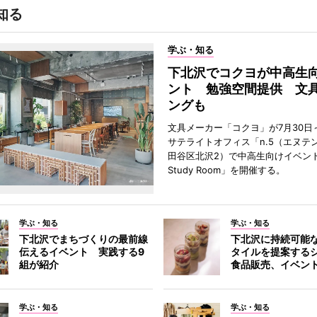
知る
学ぶ・知る
下北沢でコクヨが中高生
ント 勉強空間提供 文
ングも
文具メーカー「コクヨ」が7月30日
サテライトオフィス「n.5（エヌテ
田谷区北沢2）で中高生向けイベン
Study Room」を開催する。
学ぶ・知る
学ぶ・知る
下北沢でまちづくりの最前線
下北沢に持続可能
伝えるイベント 実践する9
タイルを提案する
組が紹介
食品販売、イベン
学ぶ・知る
学ぶ・知る