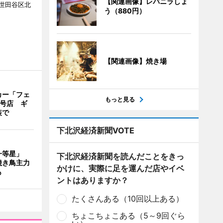
【関連画像】レバニラしょ
世田谷区北
う（880円）
【関連画像】焼き場
カー「フェ
もっと見る
2号店 ギ
装で
下北沢経済新聞VOTE
一等星」
下北沢経済新聞を読んだことをきっ
焼き鳥主力
かけに、実際に足を運んだ店やイベ
も
ントはありますか？
たくさんある（10回以上ある）
ちょこちょこある（5～9回ぐら