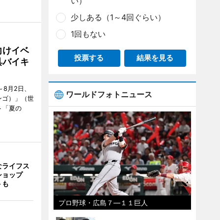
い）
少しある（1～4回ぐらい）
1回もない
向けイベ
投票する
結果を見る
具バイキ
～8月2日、
ワールドフォトニュース
ンゴ）」（世
ト「夏の
なライフス
ショップ
トも
プロ野球・広島７―１１巨人