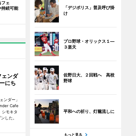
島フェ
「デジポリス」普及呼び掛
や持続可能
け
プロ野球・オリックス１―
３楽天
佐野日大、２回戦へ 高校
フェンダ
野球
ーにち
フェンダー」
r Cafe
平和への祈り、灯籠流しに
ェ シモキタ
プンした。
もっと見る