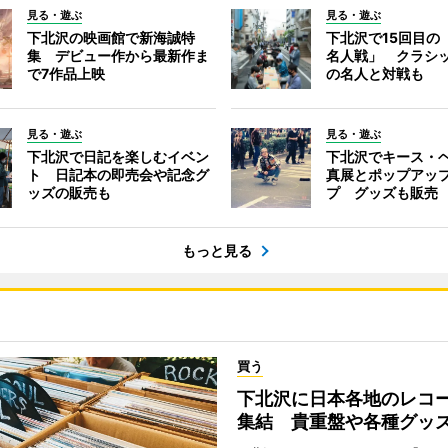
見る・遊ぶ
見る・遊ぶ
下北沢の映画館で新海誠特
下北沢で15回目の
集 デビュー作から最新作ま
名人戦」 クラシ
で7作品上映
の名人と対戦も
見る・遊ぶ
見る・遊ぶ
下北沢で日記を楽しむイベン
下北沢でキース・
ト 日記本の即売会や記念グ
真展とポップアッ
ッズの販売も
プ グッズも販売
もっと見る
買う
下北沢に日本各地のレコ
集結 貴重盤や各種グッ