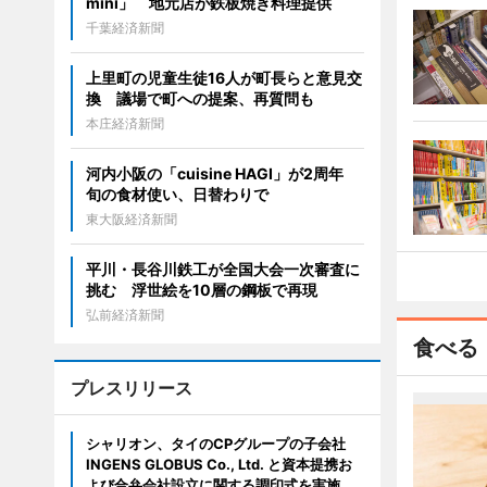
mini」 地元店が鉄板焼き料理提供
千葉経済新聞
上里町の児童生徒16人が町長らと意見交
換 議場で町への提案、再質問も
本庄経済新聞
河内小阪の「cuisine HAGI」が2周年
旬の食材使い、日替わりで
東大阪経済新聞
平川・長谷川鉄工が全国大会一次審査に
挑む 浮世絵を10層の鋼板で再現
弘前経済新聞
食べる
プレスリリース
シャリオン、タイのCPグループの子会社
INGENS GLOBUS Co., Ltd. と資本提携お
よび合弁会社設立に関する調印式を実施