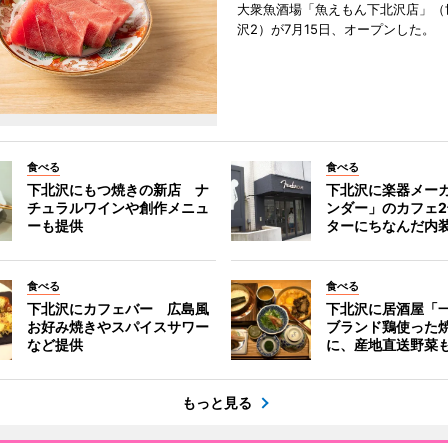
大衆魚酒場「魚えもん下北沢店」（
沢2）が7月15日、オープンした。
食べる
食べる
下北沢にもつ焼きの新店 ナ
下北沢に楽器メー
チュラルワインや創作メニュ
ンダー」のカフェ
ーも提供
ターにちなんだ内
食べる
食べる
下北沢にカフェバー 広島風
下北沢に居酒屋「
お好み焼きやスパイスサワー
ブランド鶏使った
など提供
に、産地直送野菜
もっと見る