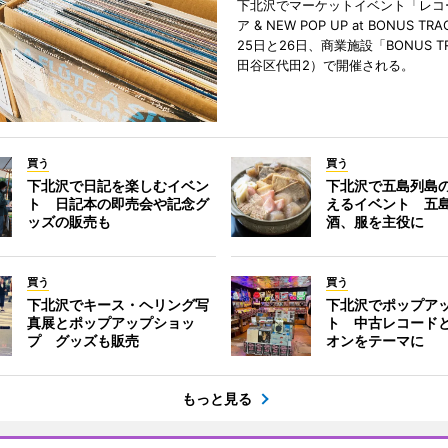
下北沢でマーケットイベント「レコ
ア & NEW POP UP at BONUS T
25日と26日、商業施設「BONUS T
田谷区代田2）で開催される。
買う
買う
下北沢で日記を楽しむイベン
下北沢で五島列島
ト 日記本の即売会や記念グ
えるイベント 五
ッズの販売も
酒、服を主役に
買う
買う
下北沢でキース・ヘリング写
下北沢でポップア
真展とポップアップショッ
ト 中古レコード
プ グッズも販売
オンをテーマに
もっと見る