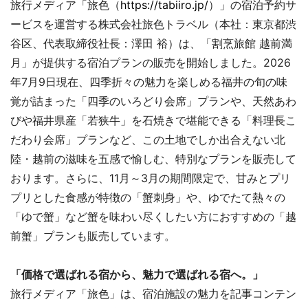
旅行メディア「旅色（
https://tabiiro.jp/
）」の宿泊予約サ
ービスを運営する株式会社旅色トラベル（本社：東京都渋
谷区、代表取締役社長：澤田 裕）は、「割烹旅館 越前満
月」が提供する宿泊プランの販売を開始しました。2026
年7月9日現在、四季折々の魅力を楽しめる福井の旬の味
覚が詰まった「四季のいろどり会席」プランや、天然あわ
びや福井県産「若狭牛」を石焼きで堪能できる「料理長こ
だわり会席」プランなど、この土地でしか出合えない北
陸・越前の滋味を五感で愉しむ、特別なプランを販売して
おります。さらに、11月～3月の期間限定で、甘みとプリ
プリとした食感が特徴の「蟹刺身」や、ゆでたて熱々の
「ゆで蟹」など蟹を味わい尽くしたい方におすすめの「越
前蟹」プランも販売しています。
「価格で選ばれる宿から、魅力で選ばれる宿へ。」
旅行メディア「旅色」は、宿泊施設の魅力を記事コンテン