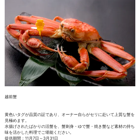
越前蟹
黄色いタグが品質の証であり、オーナー自らがセリに赴いて上質な蟹を
見極めます。
水揚げされたばかりの活蟹を、蟹刺身・ゆで蟹・焼き蟹など素材の持ち
味を活かした料理でご堪能ください。
提供期間：11月7日～3月31日