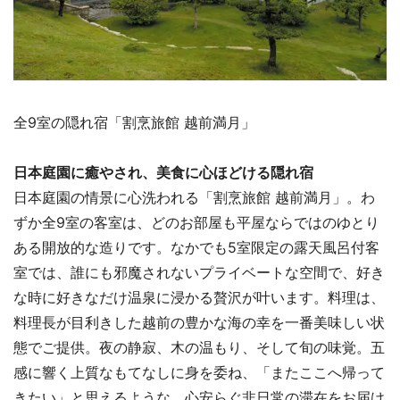
全9室の隠れ宿「割烹旅館 越前満月」
日本庭園に癒やされ、美食に心ほどける隠れ宿
日本庭園の情景に心洗われる「割烹旅館 越前満月」。わ
ずか全9室の客室は、どのお部屋も平屋ならではのゆとり
ある開放的な造りです。なかでも5室限定の露天風呂付客
室では、誰にも邪魔されないプライベートな空間で、好き
な時に好きなだけ温泉に浸かる贅沢が叶います。料理は、
料理長が目利きした越前の豊かな海の幸を一番美味しい状
態でご提供。夜の静寂、木の温もり、そして旬の味覚。五
感に響く上質なもてなしに身を委ね、「またここへ帰って
きたい」と思えるような、心安らぐ非日常の滞在をお届け