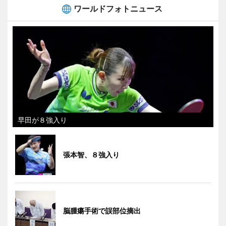
ワールドフォトニュース
早田が８強入り
張本智、８強入り
脳腫瘍手術で誤部位摘出