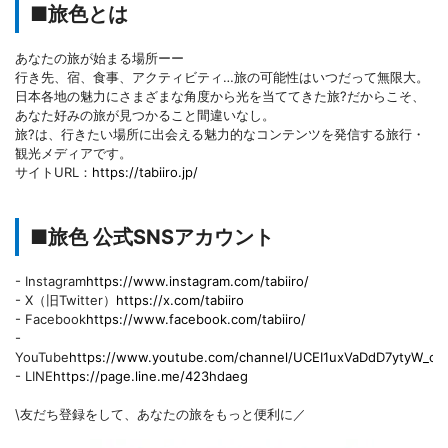
■旅色とは
あなたの旅が始まる場所ーー
行き先、宿、食事、アクティビティ…旅の可能性はいつだって無限大。
日本各地の魅力にさまざまな角度から光を当ててきた旅?だからこそ、
あなた好みの旅が見つかること間違いなし。
旅?は、行きたい場所に出会える魅力的なコンテンツを発信する旅行・
観光メディアです。
サイトURL：
https://tabiiro.jp/
■旅色 公式SNSアカウント
- Instagram
https://www.instagram.com/tabiiro/
- X（旧Twitter）
https://x.com/tabiiro
- Facebook
https://www.facebook.com/tabiiro/
-
YouTube
https://www.youtube.com/channel/UCEI1uxVaDdD7ytyW_cD
- LINE
https://page.line.me/423hdaeg
\友だち登録をして、あなたの旅をもっと便利に／