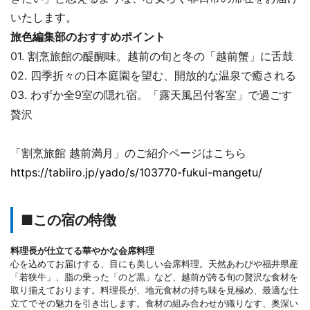
いたします。
旅色編集部のおすすめポイント
01. 割烹旅館の醍醐味。越前の旬と冬の「越前蟹」に舌鼓
02. 四季折々の日本庭園を望む、開放的な温泉で癒される
03. わずか全9室の隠れ宿。「露天風呂付客室」で過ごす
贅沢
「割烹旅館 越前満月」のご紹介ページはこちら
https://tabiiro.jp/yado/s/103770-fukui-mangetu/
■この宿の特徴
料理長が仕立てる華やかな会席料理
心を込めてお届けする、目にも美しい会席料理。天然あわびや福井県産
「若狭牛」、脂の乗った「のど黒」など、越前が誇る旬の贅沢な食材を
取り揃えております。料理長が、地元食材の持ち味を見極め、最適な仕
立てでその魅力を引き出します。食材の組み合わせが織りなす、奥深い