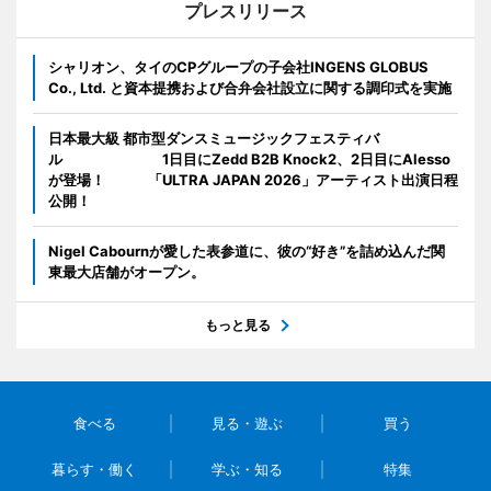
プレスリリース
シャリオン、タイのCPグループの子会社INGENS GLOBUS
Co., Ltd. と資本提携および合弁会社設立に関する調印式を実施
日本最大級 都市型ダンスミュージックフェスティバ
ル 1日目にZedd B2B Knock2、2日目にAlesso
が登場！ 「ULTRA JAPAN 2026」アーティスト出演日程
公開！
Nigel Cabournが愛した表参道に、彼の“好き”を詰め込んだ関
東最大店舗がオープン。
もっと見る
食べる
見る・遊ぶ
買う
暮らす・働く
学ぶ・知る
特集