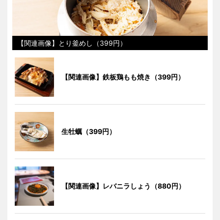
【関連画像】とり釜めし（399円）
【関連画像】鉄板鶏もも焼き（399円）
生牡蠣（399円）
【関連画像】レバニラしょう（880円）