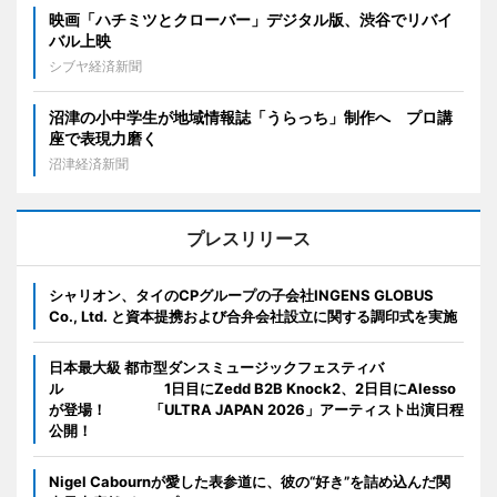
映画「ハチミツとクローバー」デジタル版、渋谷でリバイ
バル上映
シブヤ経済新聞
沼津の小中学生が地域情報誌「うらっち」制作へ プロ講
座で表現力磨く
沼津経済新聞
プレスリリース
シャリオン、タイのCPグループの子会社INGENS GLOBUS
Co., Ltd. と資本提携および合弁会社設立に関する調印式を実施
日本最大級 都市型ダンスミュージックフェスティバ
ル 1日目にZedd B2B Knock2、2日目にAlesso
が登場！ 「ULTRA JAPAN 2026」アーティスト出演日程
公開！
Nigel Cabournが愛した表参道に、彼の“好き”を詰め込んだ関