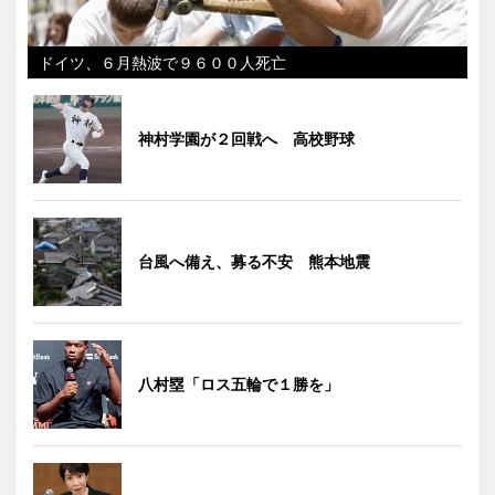
ドイツ、６月熱波で９６００人死亡
神村学園が２回戦へ 高校野球
台風へ備え、募る不安 熊本地震
八村塁「ロス五輪で１勝を」