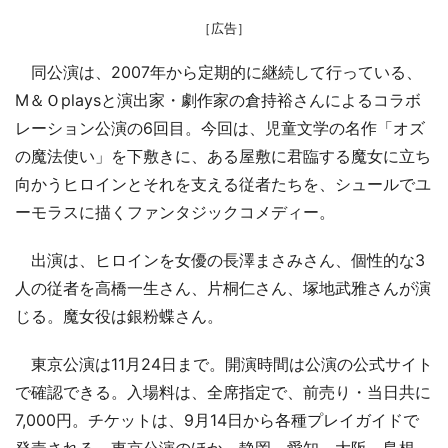
［広告］
同公演は、2007年から定期的に継続して行っている、
M＆Ｏplaysと演出家・劇作家の倉持裕さんによるコラボ
レーション公演の6回目。今回は、児童文学の名作「オズ
の魔法使い」を下敷きに、ある屋敷に君臨する魔女に立ち
向かうヒロインとそれを支える従者たちを、シュールでユ
ーモラスに描くファンタジックコメディー。
出演は、ヒロインを女優の長澤まさみさん、個性的な3
人の従者を高橋一生さん、片桐仁さん、塚地武雅さんが演
じる。魔女役は銀粉蝶さん。
東京公演は11月24日まで。開演時間は公演の公式サイト
で確認できる。入場料は、全席指定で、前売り・当日共に
7,000円。チケットは、9月14日から各種プレイガイドで
発売される。東京公演のほか、静岡、愛知、大阪、島根、