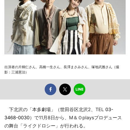
出演者の片桐仁さん、高橋一生さん、長澤まさみさん、塚地武雅さん（撮
影：三浦憲治）
下北沢の「本多劇場」（世田谷区北沢2、TEL
03-
3468-0030
）で11月8日から、M＆Ｏplaysプロデュース
の舞台「ライクドロシー」が行われる。