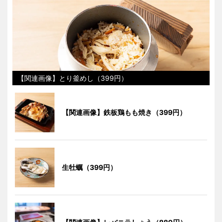
【関連画像】とり釜めし（399円）
【関連画像】鉄板鶏もも焼き（399円）
生牡蠣（399円）