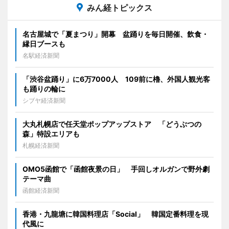
みん経トピックス
名古屋城で「夏まつり」開幕 盆踊りを毎日開催、飲食・
縁日ブースも
名駅経済新聞
「渋谷盆踊り」に6万7000人 109前に櫓、外国人観光客
も踊りの輪に
シブヤ経済新聞
大丸札幌店で任天堂ポップアップストア 「どうぶつの
森」特設エリアも
札幌経済新聞
OMO5函館で「函館夜景の日」 手回しオルガンで野外劇
テーマ曲
函館経済新聞
香港・九龍塘に韓国料理店「Social」 韓国定番料理を現
代風に