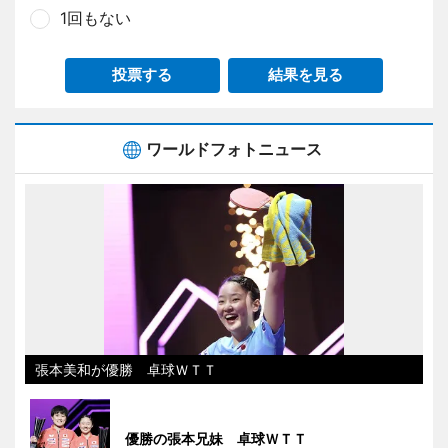
1回もない
投票する
結果を見る
ワールドフォトニュース
張本美和が優勝 卓球ＷＴＴ
優勝の張本兄妹 卓球ＷＴＴ