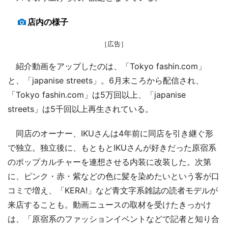
店内の様子
［広告］
紹介動画をアップしたのは、「Tokyo fashin.com」
と、「japanise streets」。6月末ころから配信され、
「Tokyo fashin.com」は5万回以上、「japanise
streets」は5千回以上再生されている。
同店のオーナー、IKUさんは4年前に同店を引き継ぐ形
で独立。独立後に、もともとIKUさんが好きだった原宿系
のポップカルチャーを連想させる内装に改装した。次第
に、ピンク・赤・紫などの色に髪を染めたいという客が口
コミで増え、「KERA!」など青文字系雑誌の読者モデルが
来店することも。動画ニュースの取材を受けたきっかけ
は、「原宿系のファッションイベントなどで記者と知り合