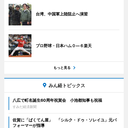
台湾、中国軍上陸阻止へ演習
プロ野球・日本ハム０―６楽天
もっと見る
みん経トピックス
八広で町名誕生60周年祝賀会 小池都知事も祝福
すみだ経済新聞
佐賀に「ばくてん屋」 「シルク・ドゥ・ソレイユ」元パ
フォーマーが指導