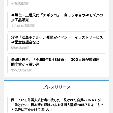
佐賀経済新聞
今帰仁・上運天に「ナギッコ」 島ラッキョウやモズクの
加工品販売
やんばる経済新聞
沼津「淡島ホテル」が夏限定イベント イラストサービス
や星空観望会など
沼津経済新聞
墨田区役所、「令和8年8月8日婚」 300人超が婚姻届、
開庁前から長い列
すみだ経済新聞
プレスリリース
困っている外国人旅行者に接した・見かけた会員の95.6％が
「助けたい」日本滞在経験のある外国人講師の95.7％は「もっ
と気軽に声をかけてほしい」