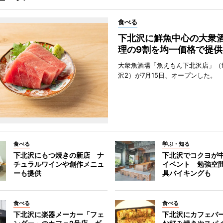
食べる
下北沢に鮮魚中心の大衆
理の9割を均一価格で提供
大衆魚酒場「魚えもん下北沢店」（
沢2）が7月15日、オープンした。
食べる
学ぶ・知る
下北沢にもつ焼きの新店 ナ
下北沢でコクヨが
チュラルワインや創作メニュ
イベント 勉強空
ーも提供
具バイキングも
食べる
食べる
下北沢に楽器メーカー「フェ
下北沢にカフェバ