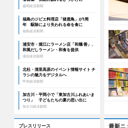
盛岡経済新聞
福島のジビエ料理店「猪鹿鳥」が1周
年 駆除により失われる命を食に
福島経済新聞
浦安市・堀江にラーメン店「和麺 善」、
和風だしラーメン・和食を提供
浦安経済新聞
北杜・清里高原のイベント情報サイト チ
ラシの魅力をデジタルへ
甲府経済新聞
加古川・平岡小で「東加古川ふれあいま
つり」 子どもたちの夏の思い出に
加古川経済新聞
プレスリリース
最新ニ