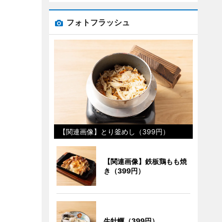
フォトフラッシュ
【関連画像】とり釜めし（399円）
【関連画像】鉄板鶏もも焼
き（399円）
生牡蠣（399円）