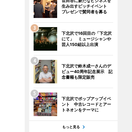
世田谷に新たなビジネスを
生み出すピッチイベント
プレゼンで賛同者を募る
下北沢で16回目の「下北沢
にて」 ミュージシャンや
芸人150組以上出演
下北沢で鈴木成一さんのデ
ビュー40周年記念展示 記
念書籍も限定販売
下北沢でポップアップイベ
ント 中古レコードとアー
トネオンをテーマに
もっと見る