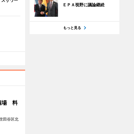
イスサワー
ＥＰＡ視野に議論継続
もっと見る
酒場 料
世田谷区北