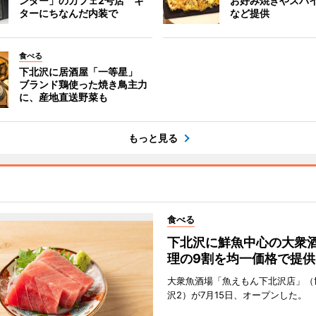
ンダー」のカフェ2号店 ギ
お好み焼きやスパ
ターにちなんだ内装で
など提供
食べる
下北沢に居酒屋「一等星」
ブランド鶏使った焼き鳥主力
に、産地直送野菜も
もっと見る
食べる
下北沢に鮮魚中心の大衆
理の9割を均一価格で提供
大衆魚酒場「魚えもん下北沢店」（
沢2）が7月15日、オープンした。