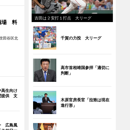
吉田は２安打１打点 大リーグ
酒場 料
千賀の力投 大リーグ
世田谷区北
高市首相靖国参拝「適切に
判断」
中高生向け
間提供 文
木原官房長官「拉致は現在
進行形」
ー 広島風