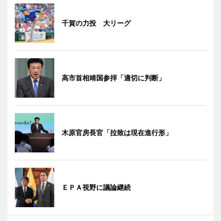
千賀の力投 大リーグ
高市首相靖国参拝「適切に判断」
木原官房長官「拉致は現在進行形」
ＥＰＡ視野に議論継続