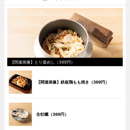
【関連画像】とり釜めし（399円）
【関連画像】鉄板鶏もも焼き（399円）
生牡蠣（399円）