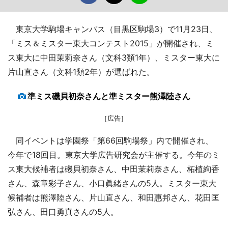
東京大学駒場キャンパス（目黒区駒場3）で11月23日、
「ミス＆ミスター東大コンテスト2015」が開催され、ミ
ス東大に中田茉莉奈さん（文科3類1年）、ミスター東大に
片山直さん（文科1類2年）が選ばれた。
準ミス磯貝初奈さんと準ミスター熊澤陸さん
［広告］
同イベントは学園祭「第66回駒場祭」内で開催され、
今年で18回目。東京大学広告研究会が主催する。今年のミ
ス東大候補者は磯貝初奈さん、中田茉莉奈さん、柘植絢香
さん、森章彩子さん、小口眞緒さんの5人。ミスター東大
候補者は熊澤陸さん、片山直さん、和田惠邦さん、花田匡
弘さん、田口勇真さんの5人。