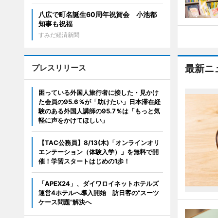
八広で町名誕生60周年祝賀会 小池都
知事も祝福
すみだ経済新聞
プレスリリース
最新ニ
困っている外国人旅行者に接した・見かけ
た会員の95.6％が「助けたい」日本滞在経
験のある外国人講師の95.7％は「もっと気
軽に声をかけてほしい」
【TAC公務員】8/13(木)「オンラインオリ
エンテーション（体験入学）」を無料で開
催！学習スタートはじめの1歩！
「APEX24」、ダイワロイネットホテルズ
運営4ホテルへ導入開始 訪日客の“スーツ
ケース問題”解決へ