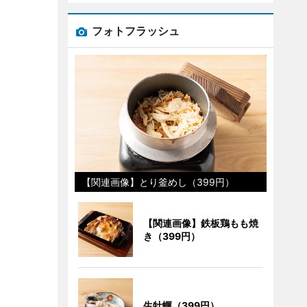
フォトフラッシュ
【関連画像】とり釜めし（399円）
【関連画像】鉄板鶏もも焼
き（399円）
生牡蠣（399円）