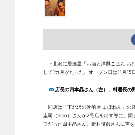
下北沢に居酒屋「お酒と洋風ごはん おむ
して1カ月がたった。オープン日は11月15
店長の四本晶さん（左）、料理長の
同店は「下北沢の晩酌屋 まぼねん」の
圭司（nico）さんが2号店を出す際に、
フだった四本晶さん、野村俊彦さんに声を