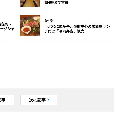
朝4時まで営業
食べる
舗音楽レ
下北沢に国産牛と焼酎中心の居酒屋 ラン
ージシャ
チには「幕内弁当」販売
記事
次の記事