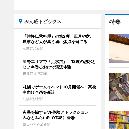
みん経トピックス
特集
「津軽伝承料理」の第2弾 正月や盆、
農事など人が集う場に焦点を当てる
弘前経済新聞
星野エリアで「足水浴」 13度の湧水と
ヒノキ香るおけで清涼体験
軽井沢経済新聞
札幌でゲームイベント10月開催へ 高校
生向け企画を新設
札幌経済新聞
火星を旅するVR体験アトラクション
みなとみらいPLOT48に登場
ヨコハマ経済新聞