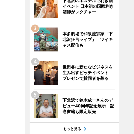
下北沢のホステルで利き酒
イベント 日本初の国際利き
酒師がレクチャー
本多劇場で和泉流宗家「下
北沢狂言ライブ」 ツイキ
ャス配信も
世田谷に新たなビジネスを
生み出すピッチイベント
プレゼンで賛同者を募る
下北沢で鈴木成一さんのデ
ビュー40周年記念展示 記
念書籍も限定販売
もっと見る