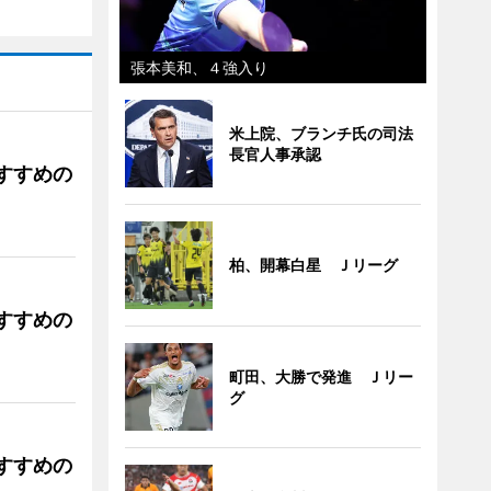
張本美和、４強入り
米上院、ブランチ氏の司法
長官人事承認
すすめの
柏、開幕白星 Ｊリーグ
すすめの
町田、大勝で発進 Ｊリー
グ
すすめの