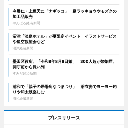
今帰仁・上運天に「ナギッコ」 島ラッキョウやモズクの
加工品販売
やんばる経済新聞
沼津「淡島ホテル」が夏限定イベント イラストサービス
や星空観望会など
沼津経済新聞
墨田区役所、「令和8年8月8日婚」 300人超が婚姻届、
開庁前から長い列
すみだ経済新聞
浦和で「親子の居場所なつまつり」 浴衣姿でヨーヨー釣
りや和太鼓楽しむ
浦和経済新聞
プレスリリース