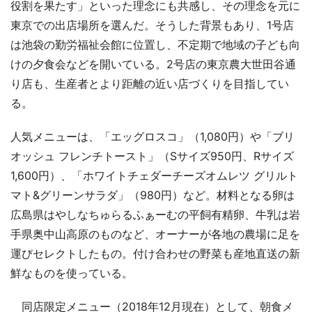
役割を果たす」といった理念にも共感し、その理念を元に
東京での出店場所を選んだ。そうした背景もあり、1号店
は池袋の勤労福祉会館に位置し、不定期で地域の子ども向
けの夕食会などを開いている。2号店の東京農大世田谷通
り店も、生産者とより距離の近い店づくりを目指してい
る。
人気メニューは、「エッグロスコ」（1,080円）や「ブリ
オッシュ フレンチトースト」（Sサイズ950円、Rサイズ
1,600円）、「ホワイトチェダーチーズオムレツ グリルト
マト&グリーンサラダ」（980円）など。材料となる卵は
広島県はやしなちゅらるふぁーむの平飼有精卵、牛乳は岩
手県奥中山高原のものなど、オーナーが各地の農場に足を
運びセレクトしたもの。付け合わせの野菜も産地直送の新
鮮なものを使っている。
同店限定メニュー（2018年12月現在）として、朝食メ