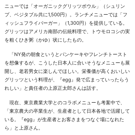
ニューでは「オーガニックグリッツボウル」（シュリン
プ、ベジタブル共に1,500円）。ランチメニューでは「フ
ィッシュフライバーガー」（1,300円）を提供している。
グリッツはアメリカ南部の伝統料理で、トウモロコシの実
を粗くひき粥（かゆ）状にしたもの。
「NY発の朝食というとパンケーキやフレンチトースト
を想像するが、こうした日本人に合いそうなメニューも展
開し、老若男女に楽しんでほしい。栄養価が高くおいしい
グリッツという料理が、『egg』発で広まっていったらう
れしい」と責任者の上原正太郎さんは話す。
現在、東京農業大学とのコラボメニューも考案中で、
「東京農大の卒業生が、生産者として日本各地で活躍して
いる。『egg』が生産者とお客さまをつなぐ場になれた
ら」と上原さん。