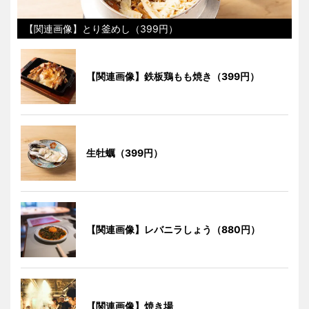
【関連画像】とり釜めし（399円）
【関連画像】鉄板鶏もも焼き（399円）
生牡蠣（399円）
【関連画像】レバニラしょう（880円）
【関連画像】焼き場