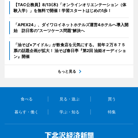
【TAC公務員】8/13(木)「オンラインオリエンテーション（体
験入学）」を無料で開催！学習スタートはじめの1歩！
「APEX24」、ダイワロイネットホテルズ運営4ホテルへ導入開
始 訪日客の“スーツケース問題”解決へ
「油そば×アイドル」が飲食店を元気にする。 前年２万８７５
票の話題企画が拡大！ 油そば春日亭『第2回 油姫オーディショ
ン』開催
もっと見る
食べる
見る・遊ぶ
買う
暮らす・働く
学ぶ・知る
特集