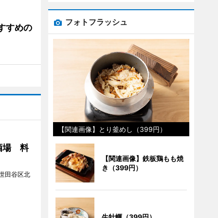
フォトフラッシュ
すすめの
【関連画像】とり釜めし（399円）
酒場 料
【関連画像】鉄板鶏もも焼
き（399円）
世田谷区北
生牡蠣（399円）