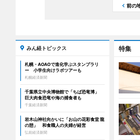
前の
みん経トピックス
特集
札幌・AOAOで進化学ぶスタンプラリ
ー 小学生向けラボツアーも
札幌経済新聞
千葉県立中央博物館で「ちば恐竜博」
巨大肉食恐竜や海の捕食者も
千葉経済新聞
岩木山神社向かいに「お山の花彩食堂 龍
の憩」 和食職人の夫婦が経営
弘前経済新聞