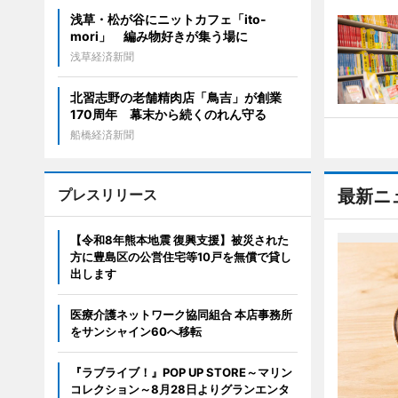
浅草・松が谷にニットカフェ「ito-
mori」 編み物好きが集う場に
浅草経済新聞
北習志野の老舗精肉店「鳥吉」が創業
170周年 幕末から続くのれん守る
船橋経済新聞
プレスリリース
最新ニ
【令和8年熊本地震 復興支援】被災された
方に豊島区の公営住宅等10戸を無償で貸し
出します
医療介護ネットワーク協同組合 本店事務所
をサンシャイン60へ移転
『ラブライブ！』POP UP STORE～マリン
コレクション～8月28日よりグランエンタ