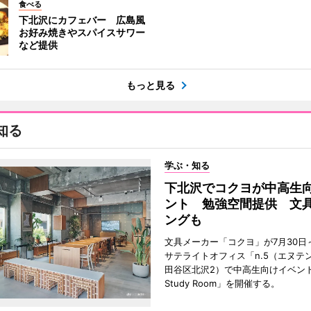
食べる
下北沢にカフェバー 広島風
お好み焼きやスパイスサワー
など提供
もっと見る
知る
学ぶ・知る
下北沢でコクヨが中高生
ント 勉強空間提供 文
ングも
文具メーカー「コクヨ」が7月30日
サテライトオフィス「n.5（エヌテ
田谷区北沢2）で中高生向けイベン
Study Room」を開催する。