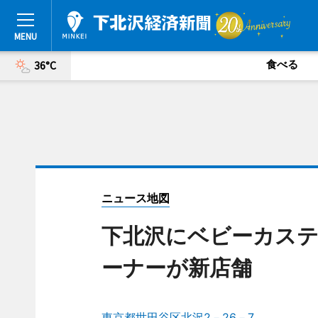
食べる
36°C
ニュース地図
下北沢にベビーカス
ーナーが新店舗
東京都世田谷区北沢2－26－7