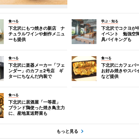
食べる
学ぶ・知る
下北沢にもつ焼きの新店 ナ
下北沢でコクヨが
チュラルワインや創作メニュ
イベント 勉強空
ーも提供
具バイキングも
食べる
食べる
下北沢に楽器メーカー「フェ
下北沢にカフェバ
ンダー」のカフェ2号店 ギ
お好み焼きやスパ
ターにちなんだ内装で
など提供
食べる
下北沢に居酒屋「一等星」
ブランド鶏使った焼き鳥主力
に、産地直送野菜も
もっと見る