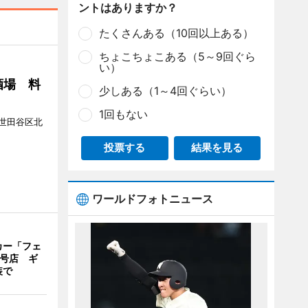
ントはありますか？
たくさんある（10回以上ある）
ちょこちょこある（5～9回ぐら
い）
酒場 料
少しある（1～4回ぐらい）
1回もない
世田谷区北
投票する
結果を見る
ワールドフォトニュース
カー「フェ
2号店 ギ
装で