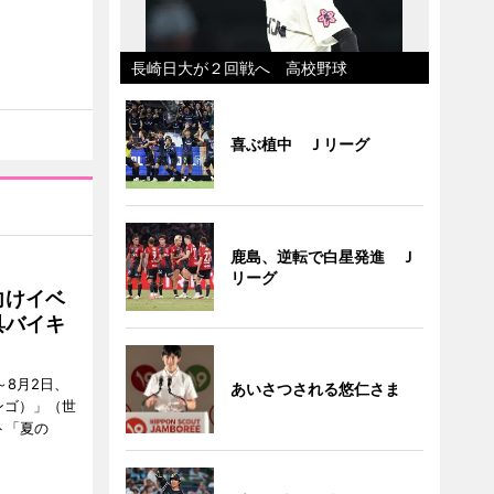
長崎日大が２回戦へ 高校野球
喜ぶ植中 Ｊリーグ
鹿島、逆転で白星発進 Ｊ
リーグ
向けイベ
具バイキ
～8月2日、
あいさつされる悠仁さま
ンゴ）」（世
ト「夏の