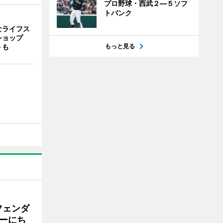
プロ野球・西武２―５ソフ
トバンク
なライフス
ショップ
もっと見る
トも
フェンダ
ーにち