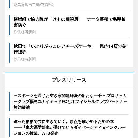
奄美群島南三島経済新聞
横瀬町で協力隊が「けもの相談所」 データ蓄積で鳥獣被
害防ぐ
秩父経済新聞
秋田で「いぶりがっこレアチーズケーキ」 県内14店で先
行販売
秋田経済新聞
プレスリリース
～スポーツを通じた空き家問題解決の新たな一手～ プロサッカ
ークラブ福島ユナイテッドFCとオフィシャルクラブパートナー
契約締結
違ったままで共に生きていく。原点を確かめるための本
――『東大医学部生が受けているダイバーシティ＆インクルー
ジョンの授業』7/13発売