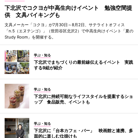
下北沢でコクヨが中高生向けイベント 勉強空間提
供 文具バイキングも
文具メーカー「コクヨ」が7月30日～8月2日、サテライトオフィス
「n.5（エヌテンゴ）」（世田谷区北沢2）で中高生向けイベント「夏の
Study Room」を開催する。
学ぶ・知る
下北沢でまちづくりの最前線伝えるイベント 実践
する9組が紹介
学ぶ・知る
下北沢に持続可能なライフスタイルを提案するショ
ップ 食品販売、イベントも
学ぶ・知る
下北沢に「台本カフェ・バー」 映画館と連携、多
面的に楽しむ仕掛けも