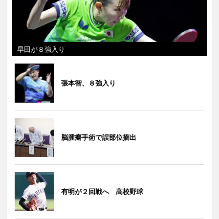
早田が８強入り
張本智、８強入り
脳腫瘍手術で誤部位摘出
有明が２回戦へ 高校野球