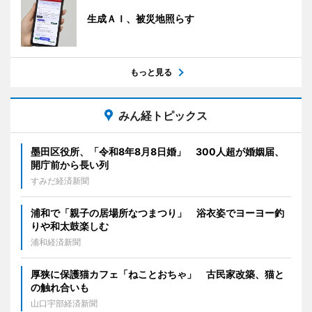
生成ＡＩ、被災地照らす
もっと見る
みん経トピックス
墨田区役所、「令和8年8月8日婚」 300人超が婚姻届、
開庁前から長い列
すみだ経済新聞
浦和で「親子の居場所なつまつり」 浴衣姿でヨーヨー釣
りや和太鼓楽しむ
浦和経済新聞
厚狭に保護猫カフェ「ねことおちゃ」 古民家改築、猫と
の触れ合いも
山口宇部経済新聞