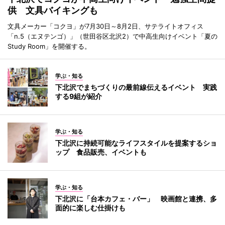
供 文具バイキングも
文具メーカー「コクヨ」が7月30日～8月2日、サテライトオフィス
「n.5（エヌテンゴ）」（世田谷区北沢2）で中高生向けイベント「夏の
Study Room」を開催する。
学ぶ・知る
下北沢でまちづくりの最前線伝えるイベント 実践
する9組が紹介
学ぶ・知る
下北沢に持続可能なライフスタイルを提案するショ
ップ 食品販売、イベントも
学ぶ・知る
下北沢に「台本カフェ・バー」 映画館と連携、多
面的に楽しむ仕掛けも