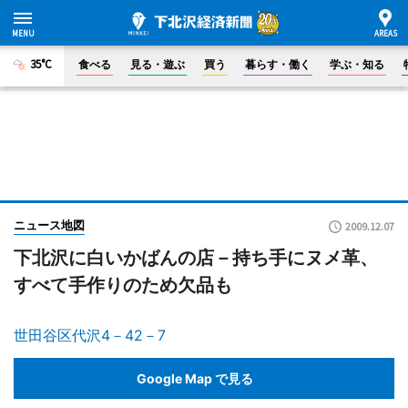
35°C
食べる
見る・遊ぶ
買う
暮らす・働く
学ぶ・知る
ニュース地図
2009.12.07
下北沢に白いかばんの店－持ち手にヌメ革、
すべて手作りのため欠品も
世田谷区代沢4－42－7
Google Map で見る