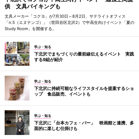
供 文具バイキングも
文具メーカー「コクヨ」が7月30日～8月2日、サテライトオフィス
「n.5（エヌテンゴ）」（世田谷区北沢2）で中高生向けイベント「夏の
Study Room」を開催する。
学ぶ・知る
下北沢でまちづくりの最前線伝えるイベント 実践
する9組が紹介
学ぶ・知る
下北沢に持続可能なライフスタイルを提案するショ
ップ 食品販売、イベントも
学ぶ・知る
下北沢に「台本カフェ・バー」 映画館と連携、多
面的に楽しむ仕掛けも