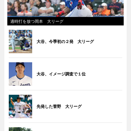
適時打を放つ岡本 大リーグ
大谷、今季初の２発 大リーグ
大谷、イメージ調査で１位
先発した菅野 大リーグ