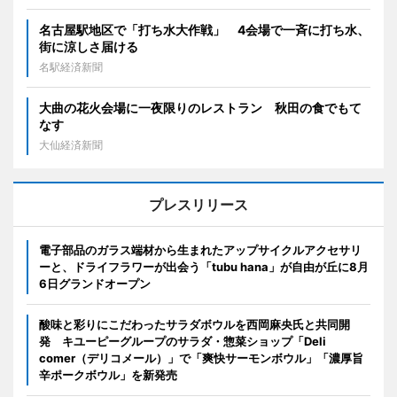
名古屋駅地区で「打ち水大作戦」 4会場で一斉に打ち水、
街に涼しさ届ける
名駅経済新聞
大曲の花火会場に一夜限りのレストラン 秋田の食でもて
なす
大仙経済新聞
プレスリリース
電子部品のガラス端材から生まれたアップサイクルアクセサリ
ーと、ドライフラワーが出会う「tubu hana」が自由が丘に8月
6日グランドオープン
酸味と彩りにこだわったサラダボウルを西岡麻央氏と共同開
発 キユーピーグループのサラダ・惣菜ショップ「Deli
comer（デリコメール）」で「爽快サーモンボウル」「濃厚旨
辛ポークボウル」を新発売