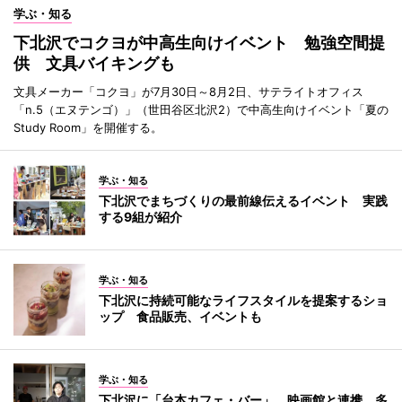
学ぶ・知る
下北沢でコクヨが中高生向けイベント 勉強空間提
供 文具バイキングも
文具メーカー「コクヨ」が7月30日～8月2日、サテライトオフィス
「n.5（エヌテンゴ）」（世田谷区北沢2）で中高生向けイベント「夏の
Study Room」を開催する。
学ぶ・知る
下北沢でまちづくりの最前線伝えるイベント 実践
する9組が紹介
学ぶ・知る
下北沢に持続可能なライフスタイルを提案するショ
ップ 食品販売、イベントも
学ぶ・知る
下北沢に「台本カフェ・バー」 映画館と連携、多