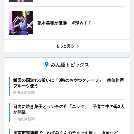
張本美和が優勝 卓球ＷＴＴ
もっと見る
みん経トピックス
飯田の国道153沿いに「3時のおやつクレープ」 南信州産
フルーツ使う
飯田経済新聞
日向に焼き菓子とランチの店「ニック」 子育て中の母2人
が開業
日向経済新聞
周南市美博館で「ねずみくんのチョッキ展」 原画など