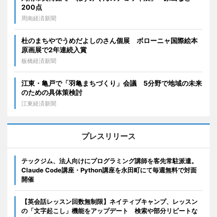
200点
周南経済新聞
杜のまちやでうめだよしのさん個展 ボローニャ国際絵本
原画展で2年連続入賞
板橋経済新聞
江東・亀戸で「羽亀まちづくり」会議 5分野で地域の未来
のための具体策検討
江東経済新聞
プレスリリース
テックジム、法人向けにプログラミング講師を客先常駐派遣。
Claude Code講座・Python講座を永田町にて毎週無料で対面
開催
【英会話レッスン回数無制限】ネイティブキャンプ、レッスン
の「文字起こし」機能をアップデート 検索や部分リピートな