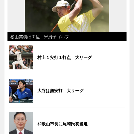
松山英樹は７位 米男子ゴルフ
村上１安打１打点 大リーグ
大谷は無安打 大リーグ
和歌山市長に尾崎氏初当選