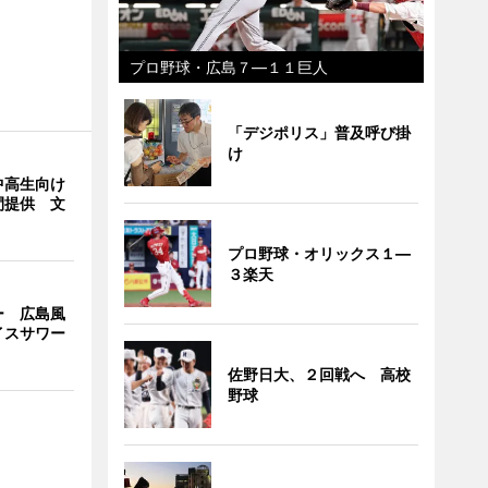
プロ野球・広島７―１１巨人
「デジポリス」普及呼び掛
け
中高生向け
間提供 文
プロ野球・オリックス１―
３楽天
ー 広島風
イスサワー
佐野日大、２回戦へ 高校
野球