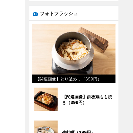
フォトフラッシュ
【関連画像】とり釜めし（399円）
【関連画像】鉄板鶏もも焼
き（399円）
生牡蠣（399円）