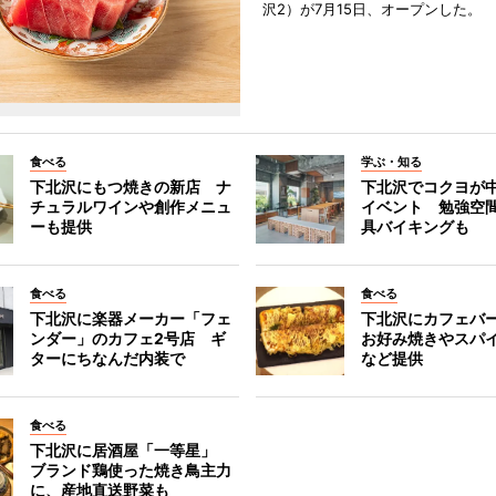
沢2）が7月15日、オープンした。
食べる
学ぶ・知る
下北沢にもつ焼きの新店 ナ
下北沢でコクヨが
チュラルワインや創作メニュ
イベント 勉強空
ーも提供
具バイキングも
食べる
食べる
下北沢に楽器メーカー「フェ
下北沢にカフェバ
ンダー」のカフェ2号店 ギ
お好み焼きやスパ
ターにちなんだ内装で
など提供
食べる
下北沢に居酒屋「一等星」
ブランド鶏使った焼き鳥主力
に、産地直送野菜も