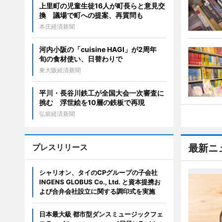
上里町の児童生徒16人が町長らと意見交
換 議場で町への提案、再質問も
本庄経済新聞
河内小阪の「cuisine HAGI」が2周年
旬の食材使い、日替わりで
東大阪経済新聞
平川・長谷川鉄工が全国大会一次審査に
挑む 浮世絵を10層の鉄板で再現
弘前経済新聞
プレスリリース
最新ニ
シャリオン、タイのCPグループの子会社
INGENS GLOBUS Co., Ltd. と資本提携お
よび合弁会社設立に関する調印式を実施
日本最大級 都市型ダンスミュージックフェ