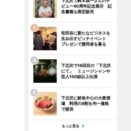
下北沢で鈴木成一さんのデ
ビュー40周年記念展示 記
念書籍も限定販売
世田谷に新たなビジネスを
生み出すピッチイベント
プレゼンで賛同者を募る
下北沢で16回目の「下北沢
にて」 ミュージシャンや
芸人150組以上出演
下北沢に鮮魚中心の大衆酒
場 料理の9割を均一価格
で提供
もっと見る