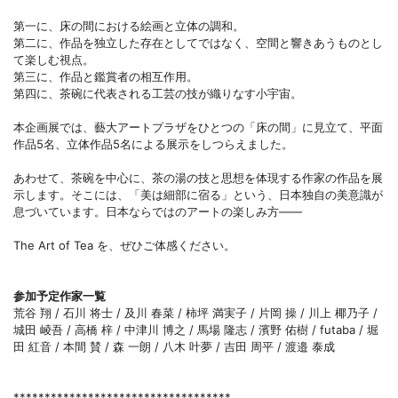
第一に、床の間における絵画と立体の調和。
第二に、作品を独立した存在としてではなく、空間と響きあうものとし
て楽しむ視点。
第三に、作品と鑑賞者の相互作用。
第四に、茶碗に代表される工芸の技が織りなす小宇宙。
本企画展では、藝大アートプラザをひとつの「床の間」に見立て、平面
作品5名、立体作品5名による展示をしつらえました。
あわせて、茶碗を中心に、茶の湯の技と思想を体現する作家の作品を展
示します。そこには、「美は細部に宿る」という、日本独自の美意識が
息づいています。日本ならではのアートの楽しみ方――
The Art of Tea を、ぜひご体感ください。
参加予定作家一覧
荒谷 翔 / 石川 将士 / 及川 春菜 / 柿坪 満実子 / 片岡 操 / 川上 椰乃子 /
城田 崚吾 / 高橋 梓 / 中津川 博之 / 馬場 隆志 / 濱野 佑樹 / futaba / 堀
田 紅音 / 本間 賛 / 森 一朗 / 八木 叶夢 / 吉田 周平 / 渡邉 泰成
***********************************