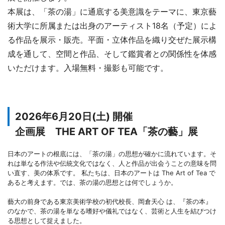
本展は、「茶の湯」に通底する美意識をテーマに、東京藝
術大学に所属または出身のアーティスト18名（予定）によ
る作品を展示・販売。平面・立体作品を織り交ぜた展示構
成を通して、空間と作品、そして鑑賞者との関係性を体感
いただけます。入場無料・撮影も可能です。
2026年6月20日(土) 開催
企画展 THE ART OF TEA「茶の藝」展
日本のアートの根底には、「茶の湯」の思想が確かに流れています。そ
れは単なる作法や伝統文化ではなく、人と作品が出会うことの意味を問
い直す、美の体系です。 私たちは、日本のアートは The Art of Tea で
あると考えます。では、茶の湯の思想とは何でしょうか。
藝大の前身である東京美術学校の初代校長、岡倉天心 は、『茶の本』
のなかで、茶の湯を単なる嗜好や儀礼ではなく、芸術と人生を結びつけ
る思想として捉えました。