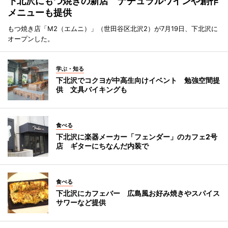
下北沢にもつ焼きの新店 ナチュラルワインや創作
メニューも提供
もつ焼き店「M2（エムニ）」（世田谷区北沢2）が7月19日、下北沢に
オープンした。
学ぶ・知る
下北沢でコクヨが中高生向けイベント 勉強空間提
供 文具バイキングも
食べる
下北沢に楽器メーカー「フェンダー」のカフェ2号
店 ギターにちなんだ内装で
食べる
下北沢にカフェバー 広島風お好み焼きやスパイス
サワーなど提供