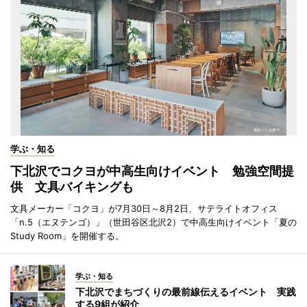
学ぶ・知る
下北沢でコクヨが中高生向けイベント 勉強空間提
供 文具バイキングも
文具メーカー「コクヨ」が7月30日～8月2日、サテライトオフィス
「n.5（エヌテンゴ）」（世田谷区北沢2）で中高生向けイベント「夏の
Study Room」を開催する。
学ぶ・知る
下北沢でまちづくりの最前線伝えるイベント 実践
する9組が紹介