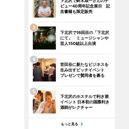
下北沢で鈴木成一さんのデ
ビュー40周年記念展示 記
念書籍も限定販売
下北沢で16回目の「下北沢
にて」 ミュージシャンや
芸人150組以上出演
世田谷に新たなビジネスを
生み出すピッチイベント
プレゼンで賛同者を募る
下北沢のホステルで利き酒
イベント 日本初の国際利き
酒師がレクチャー
もっと見る