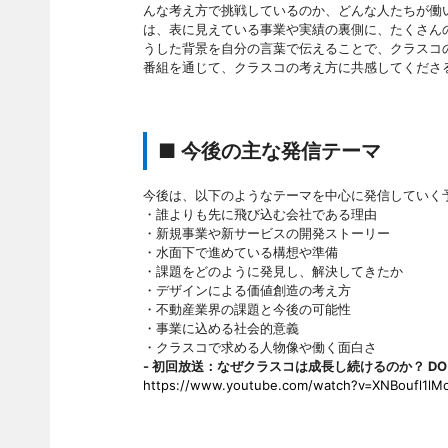
んな考え方で挑戦しているのか、どんな人たちが働
は、表に見えている事業や実績の裏側に、たくさんの試
うした背景を自分の言葉で伝えることで、クラスコ
番組を通じて、クラスコの考え方に共感してくださ
■ 今後の主な発信テーマ
今後は、以下のようなテーマを中心に発信していく
・誰よりも先に飛び込む会社である理由
・新規事業や新サービスの開発ストーリー
・水面下で進めている構想や準備
・課題をどのように発見し、解決してきたか
・デザインによる価値創造の考え方
・不動産業界の課題と今後の可能性
・事業に込める社会的意義
・クラスコで求める人物像や働く面白さ
- 初回放送：なぜクラスコは成長し続けるのか？ DO
https://www.youtube.com/watch?v=XNBoufl1lM