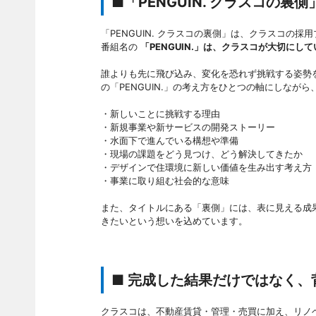
■「PENGUIN. クラスコの裏
「PENGUIN. クラスコの裏側」は、クラスコの
番組名の
「PENGUIN.」は、クラスコが大切にして
誰よりも先に飛び込み、変化を恐れず挑戦する姿勢
の「PENGUIN.」の考え方をひとつの軸にしなが
・新しいことに挑戦する理由
・新規事業や新サービスの開発ストーリー
・水面下で進んでいる構想や準備
・現場の課題をどう見つけ、どう解決してきたか
・デザインで住環境に新しい価値を生み出す考え方
・事業に取り組む社会的な意味
また、タイトルにある「裏側」には、表に見える成
きたいという想いを込めています。
■ 完成した結果だけではなく、
クラスコは、不動産賃貸・管理・売買に加え、リノ