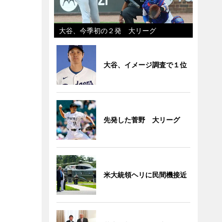
大谷、今季初の２発 大リーグ
大谷、イメージ調査で１位
先発した菅野 大リーグ
米大統領ヘリに民間機接近