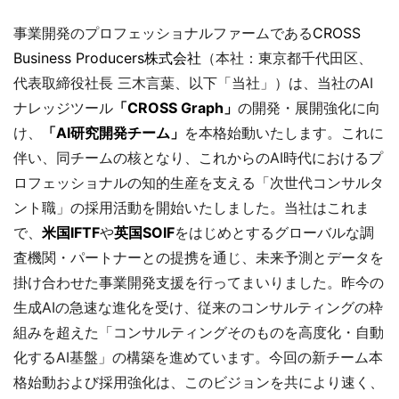
事業開発のプロフェッショナルファームである
CROSS
Business Producers株式会社
（本社：東京都千代田区、
代表取締役社長 三木言葉、以下「当社」）は、当社のAI
ナレッジツール
「CROSS Graph」
の開発・展開強化に向
け、
「AI研究開発チーム」
を本格始動いたします。これに
伴い、同チームの核となり、これからのAI時代におけるプ
ロフェッショナルの知的生産を支える「次世代コンサルタ
ント職」の採用活動を開始いたしました。当社はこれま
で、
米国IFTF
や
英国SOIF
をはじめとするグローバルな調
査機関・パートナーとの提携を通じ、未来予測とデータを
掛け合わせた事業開発支援を行ってまいりました。昨今の
生成AIの急速な進化を受け、従来のコンサルティングの枠
組みを超えた「コンサルティングそのものを高度化・自動
化するAI基盤」の構築を進めています。今回の新チーム本
格始動および採用強化は、このビジョンを共により速く、