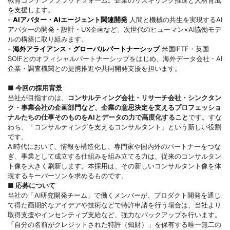
教育コンテンツプラットフォーム。企業のリスキリング推進と人材育成
を支援します。
-
AIアバター・AIエージェント関連開発
人間と機械の共生を実現するAI
アバターの開発・設計・UX企画など、次世代のヒューマン×AI協働モデ
ルの構築に取り組みます。
-
海外アライアンス・グローバルパートナーシップ
米国IFTF・英国
SOIFとのオフィシャルパートナーシップをはじめ、海外データ会社・AI
企業・調査機関との提携推進や共同開発支援を担います。
■
今回の採用背景
当社が目指すのは、
コンサルティング会社・リサーチ会社・シンクタン
ク・事業会社の企画部門など、企業の意思決定を支えるプロフェッショ
ナルたちの仕事そのものをAIとデータの力で高度化すること
です。すな
わち、「コンサルティングを支えるコンサルタント」という新しい役割
です。
AI時代において、情報を構造化し、専門家や国内外のパートナーをつな
ぎ、事業として成立する仕組みを組み立てる力は、従来のコンサルタン
ト像を大きく刷新します。本採用は、その新しいコンサルタント像を体
現するキーパーソンを求めるものです。
■
応募について
当社の「AI研究開発チーム」で働くメンバーが、プロダクト開発を通じ
て得た画期的なアイデアや技術などで特許申請を行う場合は、当社より
取得支援やインセンティブ支給など、強力なバックアップを行います。
「自分の名前がクレジットされた特許（知財）」を保有する唯一無二の