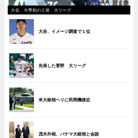
大谷、今季初の２発 大リーグ
大谷、イメージ調査で１位
先発した菅野 大リーグ
米大統領ヘリに民間機接近
茂木外相、パナマ大統領と会談