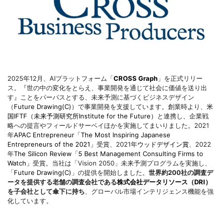
2025年12月、AIプラットフォーム「
CROSS Graph
」を正式リリー
ス。『世の中の変化をとらえ、事業開発を通じて社会に価値を送り出
す』ことをパーパスとする、未来予測に基づくビジネスデザイン
（
Future Drawing(C)
）で事業開発を支援しています。創業時より、
米
国IFTF（未来予測研究所Institute for the Future）
と連携し、企業戦
略への提言やフィールドサーベイほかを実施してまいりました。2021
年
APAC Entrepreneur「The Most Inspiring Japanese
Entrepreneurs of the 2021」
受賞、2021年
ウッドデザイン賞
、2022
年
The Silicon Review「5 Best Management Consulting Firms to
Watch」
受賞。当社は「Vision 2050」未来予測プログラムを実施し、
「
Future Drawing(C)
」の提供を開始しました。
世界約200社の調査デ
ータを提供する老舗の調査会社である
株式会社データリソース（DRI）
を子会社として傘下に持ち
、グローバル市場インテリジェンス機能を強
化しています。