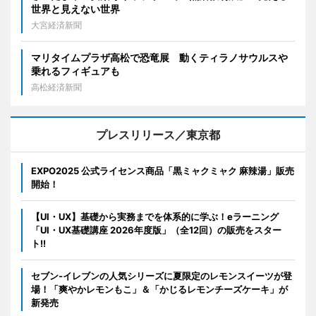
世界と見えない世界
大宮経済新聞
マリタイムプラザ高松で恐竜展 動くティラノサウルスや
乗れるフィギュアも
高松経済新聞
プレスリリース／東京都
EXPO2025 公式ライセンス商品「黒ミャクミャク 麻辣湯」販売
開始！
【UI・UX】基礎から実務までを体系的に学ぶ！eラーニング
「UI・UX基礎講座 2026年度版」（全12回）の販売をスター
ト!!
セブン‐イレブンの人気シリーズに夏限定のレモンスイーツが登
場！「爽やかレモンもこ」＆「かじるレモンチーズケーキ」が
新発売