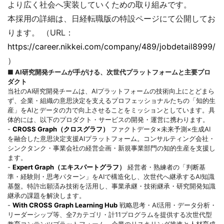
より広く社会へ実装していくための取り組みです。
本採用の詳細は、日経転職版の特設ページにて公開してお
ります。 （URL：
https://career.nikkei.com/company/489/jobdetail8999/
）
■ AI研究開発チームが手がける、次世代プラットフォームと主要プロ
ダクト
当社のAI研究開発チームは、AIプラットフォームの技術向上にとどまら
ず、企業・組織の意思決定を支えるプロフェッショナルたちの「知的生
産」をAIとデータの力で向上させることをミッションとしています。具
体的には、以下のプロダクト・サービスの開発・運営に携わります。
-
CROSS Graph（クロスグラフ）
ファクトデータ×未来予測×生成AI
を融合した意思決定支援AIプラットフォーム。コンサルティング会社・
シンクタンク・事業会社の経営企画・新規事業部門の知的生産を支援し
ます。
-
Expert Graph（エキスパートグラフ
）
経営者・熟練者の「判断基
準・経験則・思考パターン」をAIで構造化し、次世代へ継承するAI知識
基盤。特許出願済み技術を活用し、事業承継・技術継承・研究開発知識
継承の課題を解決します。
-
With CROSS Graph Learning Hub
戦略思考・AI活用・データ分析・
リーダーシップ等、全7カテゴリ・計11プログラムを提供する次世代型