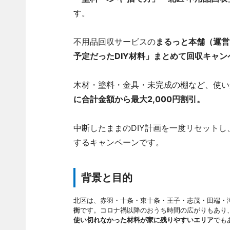
す。
不用品回収サービスの
まるっと本舗（運営
予定だったDIY材料」まとめて回収キャン
木材・塗料・金具・未完成の棚など、使い
に合計金額から最大2,000円割引。
中断したままのDIY計画を一度リセットし
するキャンペーンです。
背景と目的
北区は、赤羽・十条・東十条・王子・志茂・田端・
街
です。コロナ禍以降のおうち時間の広がりもあり
使い切れなかった材料が家に残りやすいエリア
でも