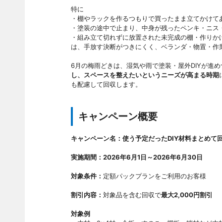
特に
・棚やラックを作るつもりで買ったまま立てかけてあ
・塗装の途中で止まり、中身が残ったペンキ・ニス
・組み立て切れずに放置された未完成の棚・作りかけ
は、手放す決断がつきにくく、ベランダ・物置・作
6月の梅雨どきは、湿気や雨で塗装・屋外DIYが進
し、スペースを整えたいというニーズが高まる時期
も配慮して回収します。
キャンペーン概要
キャンペーン名：使う予定だったDIY材料まとめて
実施期間：2026年6月1日～2026年6月30日
対象条件：
定額パックプランをご利用のお客様
割引内容：
対象品を含む回収で
最大2,000円割引
対象例