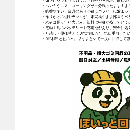
・棚を作るつもりで買った木材や2×4材が、使わな
・ペンキやニス、コーキングが半分残ったまま固ま
・蝶番やネジ、金具の余りが箱にバラバラに溜まっ
・作りかけの棚やラックが、未完成のまま部屋やベ
・木材は長くて粗大ごみ、塗料は中身が残っていて
・電動工具のバッテリーや充電池があり、安全に処
・引越し・模様替えでDIY計画ごと一気に手放した
・DIY材料と他の不用品をまとめて一度に回収して