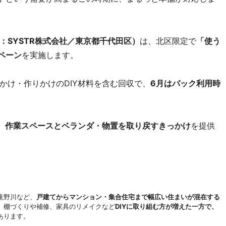
：SYSTR株式会社／東京都千代田区）
は、北区限定で
「使う
ペーン
を実施します。
かけ・作りかけのDIY材料を含む回収で、
6月はパック利用時
、
作業スペースとベランダ・物置を取り戻すきっかけ
を提供
滝野川など、
戸建てからマンション・集合住宅まで幅広い住まいが混在する
、棚づくりや補修、家具のリメイクなど
DIYに取り組む方が増えた一方で、
あります。