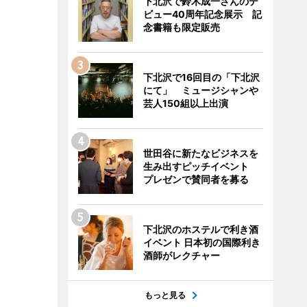
下北沢で鈴木成一さんのデ
ビュー40周年記念展示 記
念書籍も限定販売
下北沢で16回目の「下北沢
にて」 ミュージシャンや
芸人150組以上出演
世田谷に新たなビジネスを
生み出すピッチイベント
プレゼンで賛同者を募る
下北沢のホステルで利き酒
イベント 日本初の国際利き
酒師がレクチャー
もっと見る