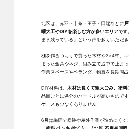
北区は、赤羽・十条・王子・田端などに
戸
曜大工やDIYを楽しむ方が多いエリア
です
まま残っている」という声を多くいただき
棚を作るつもりで買った木材や2×4材、
まった金具やネジ、組み立て途中で止まっ
作業スペースやベランダ、物置を長期間占
DIY材料は、
木材は長くて粗大ごみ、塗料
品目ごとに処分のハードルが高いものです
ケースも少なくありません。
6月は梅雨で塗装や屋外作業が進めにくく
「塗料 ペンキ 捨て方」「北区 不用品回収