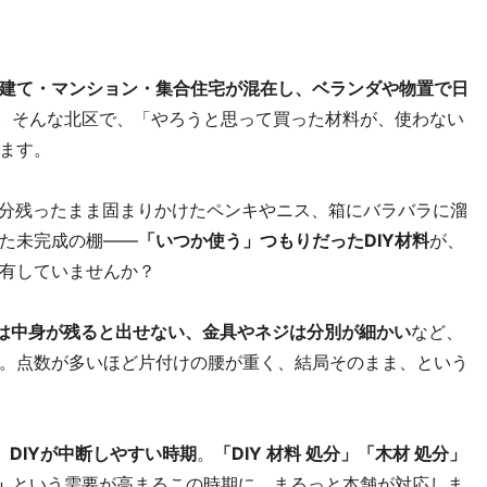
建て・マンション・集合住宅が混在し、ベランダや物置で日
。そんな北区で、「やろうと思って買った材料が、使わない
ます。
半分残ったまま固まりかけたペンキやニス、箱にバラバラに溜
た未完成の棚――
「いつか使う」つもりだったDIY材料
が、
有していませんか？
は中身が残ると出せない、金具やネジは分別が細かい
など、
。点数が多いほど片付けの腰が重く、結局そのまま、という
、
DIYが中断しやすい時期
。
「DIY 材料 処分」「木材 処分」
」
という需要が高まるこの時期に、まるっと本舗が対応しま