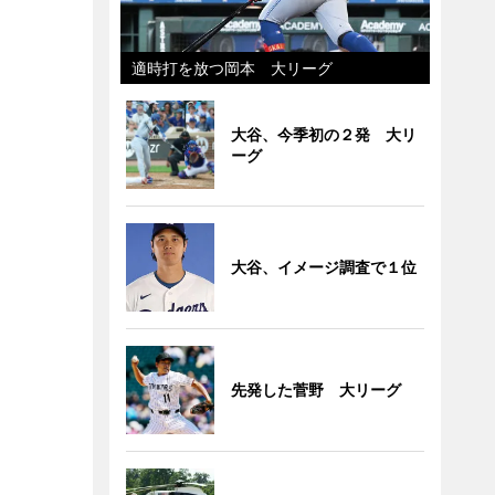
適時打を放つ岡本 大リーグ
大谷、今季初の２発 大リ
ーグ
大谷、イメージ調査で１位
先発した菅野 大リーグ