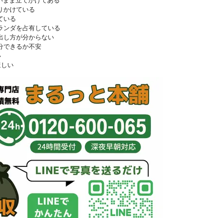
いまま立てかけてある
りかけている
ている
ランダを占有している
出し方が分からない
分できるか不安
い
ほしい