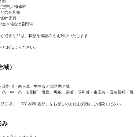
材類
ど塗料／補修材
などの金具類
DIY家具
の空き箱など副資材
意が必要な品は、状態を確認のうえ対応いたします。
ン
とお伝えください。
全域）
・滝野川・西ヶ原・中里など北区内全域
十条・中十条・岩淵町・豊島・堀船・栄町・昭和町・東田端・田端新町・西
品回収」「DIY 材料 処分」をお探しの方はお気軽にご相談ください。
悩み