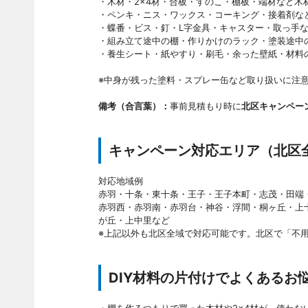
・木材・2×4材・合板・すのこ・棚板・端材など木
・ペンキ・ニス・ワックス・コーキング・接着剤な
・蝶番・ビス・釘・L字金具・キャスター・取っ手
・組み立て途中の棚・作りかけのラック・塗装途中の
・養生シート・紙やすり・刷毛・余った壁紙・材料
※中身が残った塗料・スプレー缶など取り扱いに注
備考（合言葉）：
事前見積もり時に
北区キャンペー
キャンペーン対応エリア（北区
対応地域例
赤羽・十条・東十条・王子・王子本町・志茂・田端
赤羽西・赤羽南・赤羽台・神谷・浮間・桐ヶ丘・上
が丘・上中里など
※上記以外も北区全域で対応可能です。北区で「不用
DIY材料の片付けでよくあるお