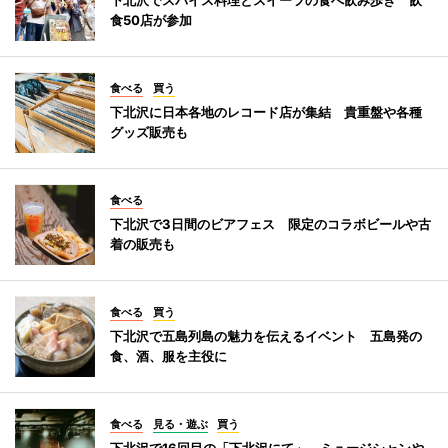
食50店が参加
食べる
買う
下北沢に日本各地のレコード店が集結 貴重盤や各種
グッズ販売も
食べる
下北沢で3日間のビアフェス 限定のコラボビールや古
着の販売も
食べる
買う
下北沢で五島列島の魅力を伝えるイベント 五島発の
食、酒、服を主役に
食べる
見る・遊ぶ
買う
下北沢で16回目の「下北沢にて」 ミュージシャンや