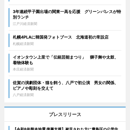
3年連続甲子園出場の関東一高を応援 グリーンパレスが特
別ランチ
江戸川経済新聞
札幌4PLAに韓国発フォトブース 北海道初の常設店
札幌経済新聞
イオンタウン上里で「伝統芸能まつり」 獅子舞や太鼓、
着物体験も
本庄経済新聞
佐賀の演劇団体・猫を飼う、八戸で初公演 男女の関係、
ピアノや彫刻を交えて
八戸経済新聞
プレスリリース
【令和8年熊本地震 復興支援】被災された方に豊島区の公営住