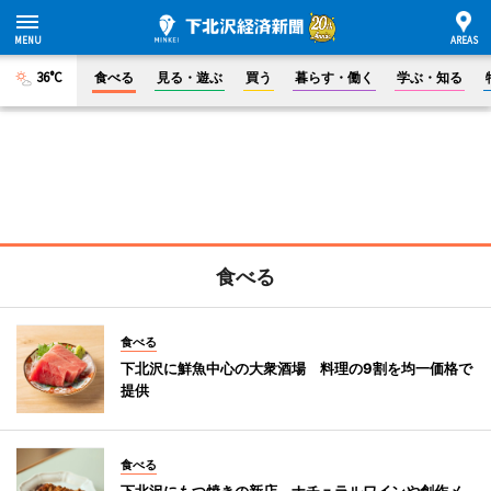
36°C
食べる
見る・遊ぶ
買う
暮らす・働く
学ぶ・知る
食べる
食べる
下北沢に鮮魚中心の大衆酒場 料理の9割を均一価格で
提供
食べる
下北沢にもつ焼きの新店 ナチュラルワインや創作メ