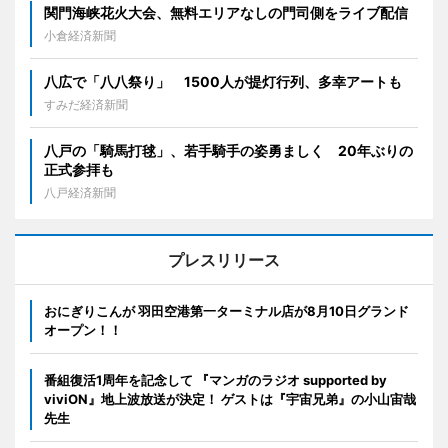
関門海峡花火大会、無料エリアなしの門司側をライブ配信
小倉経済新聞
八広で「八八祭り」 1500人が提灯行列、多幸アートも
すみだ経済新聞
八戸の「騎馬打毬」、若手騎手の姿勇ましく 20年ぶりの
正式参拝も
八戸経済新聞
プレスリリース
おにぎりこんが 羽田空港第一ターミナル店が8月10日グランド
オープン！！
番組復活1周年を記念して 『マンガのラジオ supported by
viviON』地上波放送が決定！ ゲストは『宇宙兄弟』の小山宙哉
先生