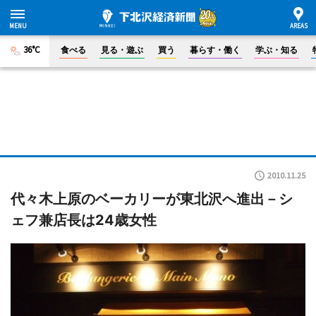
36°C
食べる
見る・遊ぶ
買う
暮らす・働く
学ぶ・知る
2010.11.25
代々木上原のベーカリーが東北沢へ進出－シ
ェフ兼店長は24歳女性