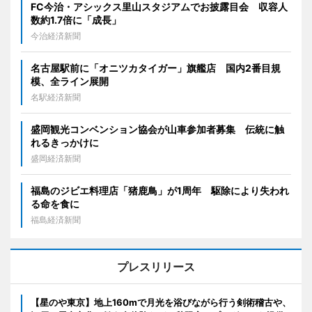
FC今治・アシックス里山スタジアムでお披露目会 収容人
数約1.7倍に「成長」
今治経済新聞
名古屋駅前に「オニツカタイガー」旗艦店 国内2番目規
模、全ライン展開
名駅経済新聞
盛岡観光コンベンション協会が山車参加者募集 伝統に触
れるきっかけに
盛岡経済新聞
福島のジビエ料理店「猪鹿鳥」が1周年 駆除により失われ
る命を食に
福島経済新聞
プレスリリース
【星のや東京】地上160mで月光を浴びながら行う剣術稽古や、