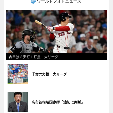
ワールドフォトニュース
吉田は２安打１打点 大リーグ
千賀の力投 大リーグ
高市首相靖国参拝「適切に判断」