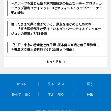
～スポーツを通じた空き家問題解決の新たな一手～ プロサッカ
ークラブ福島ユナイテッドFCとオフィシャルクラブパートナー
契約締結
違ったままで共に生きていく。原点を確かめるための本
――『東大医学部生が受けているダイバーシティ＆インクルー
ジョンの授業』7/13発売
「江戸・東京の特産物と種子屋-榎本留吉商店と種子屋街道-」
を豊島区立郷土資料館で9月23日まで開催！
もっと見る
食べる
見る・遊ぶ
買う
暮らす・働く
学ぶ・知る
特集