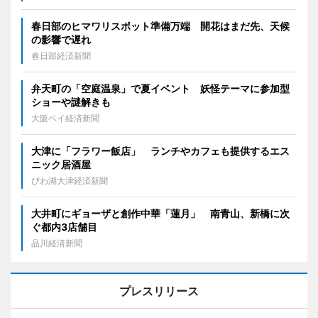
春日部のヒマワリスポット準備万端 開花はまだ先、天候
の影響で遅れ
春日部経済新聞
弁天町の「空庭温泉」で夏イベント 妖怪テーマに参加型
ショーや謎解きも
大阪ベイ経済新聞
大津に「フラワー飯店」 ランチやカフェも提供するエス
ニック居酒屋
びわ湖大津経済新聞
大井町にギョーザと創作中華「蓮月」 南青山、新橋に次
ぐ都内3店舗目
品川経済新聞
プレスリリース