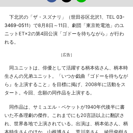
下北沢の「ザ・スズナリ」（世田谷区北沢1、TEL
03-
3469-0511
）で8月8日～11日、劇団「東京乾電池」のユ
ニットET×2の第4回公演「ゴドーを待ちながら」が行わ
れる。
［広告］
同ユニットは、俳優として活躍する柄本佑さん、柄本時
生さんの兄弟ユニット。「いつか戯曲『ゴドーを待ちなが
ら』を上演すること」を目標に掲げ、2008年に活動をス
タート。今回、念願の同作品を上演する。
同作品は、サミュエル・ベケットが1940年代後半に書
いた不条理劇の傑作。これまでにも20言語以上に翻訳さ
れ、世界各地で上演されている。出演は、柄本佑さん、柄
本時生さんのほか、山根博さん、荒川楽さん、綾田俊樹さ