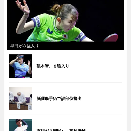
早田が８強入り
張本智、８強入り
脳腫瘍手術で誤部位摘出
有明が２回戦へ 高校野球