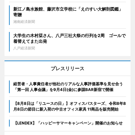
新江ノ島水族館、藤沢市立学校に「えのすい大解剖図鑑」
寄贈
湘南経済新聞
大学生の木村栞さん、八戸三社大祭の行列を2周 ゴールで
着替えてまた出発
八戸経済新聞
プレスリリース
経営者・人事責任者が他社のリアルな人事評価基準を見せ合う
「第一回 人事会議」を9月4日(金)に参謀BAR新宿で開催
【8月8日は「リユースの日」】オフィスバスターズ、令和8年8
月8日の節目に新入荷の中古オフィス家具 11商品を販売開始
【LENDEX】「ハッピーサマーキャンペーン」開催のお知らせ