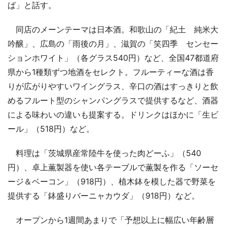
ば」と話す。
同店のメーンテーマは日本酒。和歌山の「紀土 純米大
吟醸」、広島の「雨後の月」、滋賀の「笑四季 センセー
ションホワイト」（各グラス540円）など、全国47都道府
県から1種類ずつ地酒をセレクト。フルーティーな酒は香
りが広がりやすいワイングラス、辛口の酒はすっきりと飲
めるフルート型のシャンパングラスで提供するなど、酒器
による味わいの違いも提案する。ドリンクはほかに「生ビ
ール」（518円）など。
料理は「茨城県産常陸牛を使った肉どーふ」（540
円）、卓上薫製器を使い各テーブルで薫製を作る「ソーセ
ージ＆ベーコン」（918円）、植木鉢を模した器で野菜を
提供する「鉢盛りバーニャカウダ」（918円）など。
オープンから1週間あまりで「予想以上に幅広い年齢層