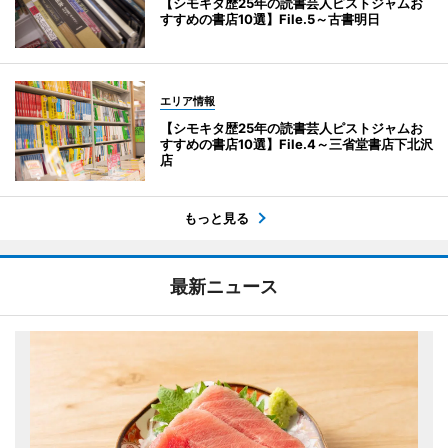
【シモキタ歴25年の読書芸人ピストジャムお
すすめの書店10選】File.5～古書明日
エリア情報
【シモキタ歴25年の読書芸人ピストジャムお
すすめの書店10選】File.4～三省堂書店下北沢
店
もっと見る
最新ニュース