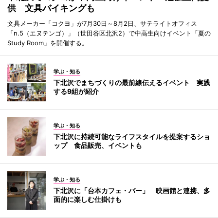
供 文具バイキングも
文具メーカー「コクヨ」が7月30日～8月2日、サテライトオフィス
「n.5（エヌテンゴ）」（世田谷区北沢2）で中高生向けイベント「夏の
Study Room」を開催する。
学ぶ・知る
下北沢でまちづくりの最前線伝えるイベント 実践
する9組が紹介
学ぶ・知る
下北沢に持続可能なライフスタイルを提案するショ
ップ 食品販売、イベントも
学ぶ・知る
下北沢に「台本カフェ・バー」 映画館と連携、多
面的に楽しむ仕掛けも