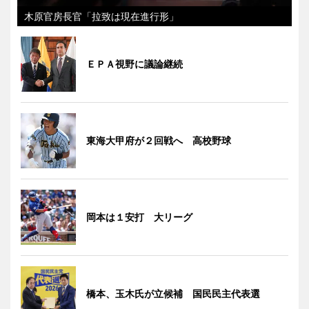
木原官房長官「拉致は現在進行形」
ＥＰＡ視野に議論継続
東海大甲府が２回戦へ 高校野球
岡本は１安打 大リーグ
橋本、玉木氏が立候補 国民民主代表選