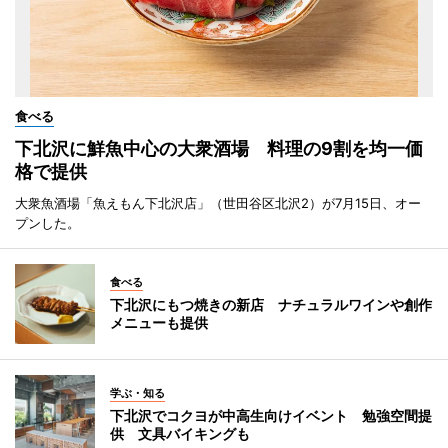
食べる
下北沢に鮮魚中心の大衆酒場 料理の9割を均一価
格で提供
大衆魚酒場「魚えもん下北沢店」（世田谷区北沢2）が7月15日、オー
プンした。
食べる
下北沢にもつ焼きの新店 ナチュラルワインや創作
メニューも提供
学ぶ・知る
下北沢でコクヨが中高生向けイベント 勉強空間提
供 文具バイキングも