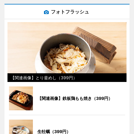
フォトフラッシュ
【関連画像】とり釜めし（399円）
【関連画像】鉄板鶏もも焼き（399円）
生牡蠣（399円）